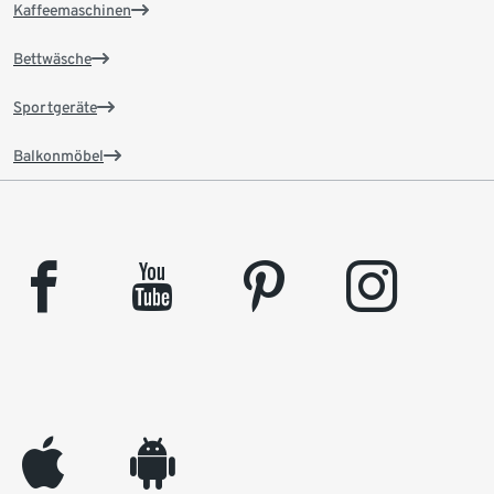
Kaffeemaschinen
Bettwäsche
Sportgeräte
Balkonmöbel
facebook
youtube
pinterest
instagram
appleinc
android