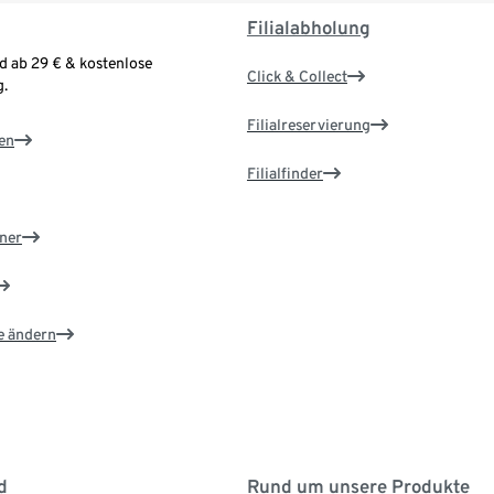
Filialabholung
d ab 29 € & kostenlose
Click & Collect
.
Filialreservierung
en
Filialfinder
ner
e ändern
d
Rund um unsere Produkte