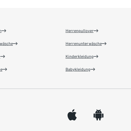
n
Herrenpullover
wäsche
Herrenunterwäsche
n
Kinderkleidung
e
Babykleidung
appleinc
android