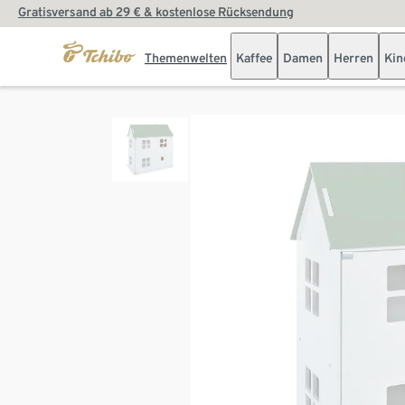
Gratisversand ab 29 € & kostenlose Rücksendung
Themenwelten
Kaffee
Damen
Herren
Kin