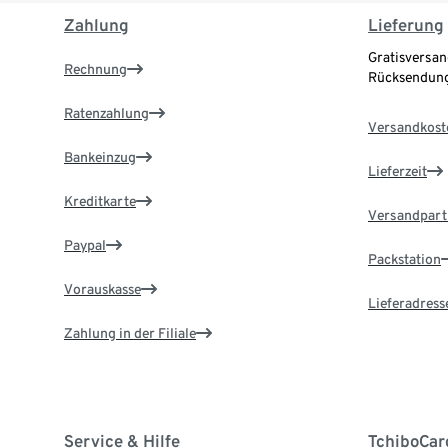
Zahlung
Lieferung
Gratisversan
Rechnung
Rücksendung
Ratenzahlung
Versandkost
Bankeinzug
Lieferzeit
Kreditkarte
Versandpart
Paypal
Packstation
Vorauskasse
Lieferadress
Zahlung in der Filiale
Service & Hilfe
TchiboCar