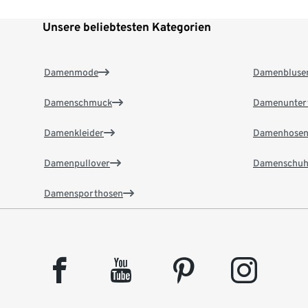
Unsere beliebtesten Kategorien
Damenmode
Damenbluse
Damenschmuck
Damenunter
Damenkleider
Damenhose
Damenpullover
Damenschuh
Damensporthosen
facebook
youtube
pinterest
instagram