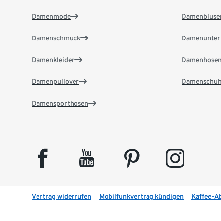
Damenmode
Damenbluse
Damenschmuck
Damenunter
Damenkleider
Damenhose
Damenpullover
Damenschuh
Damensporthosen
facebook
youtube
pinterest
instagram
Vertrag widerrufen
Mobilfunkvertrag kündigen
Kaffee-A