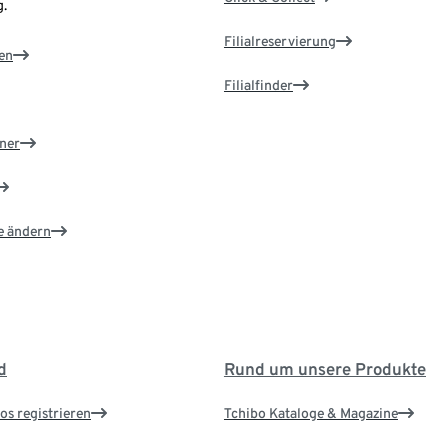
.
Filialreservierung
en
Filialfinder
ner
e ändern
d
Rund um unsere Produkte
os registrieren
Tchibo Kataloge & Magazine