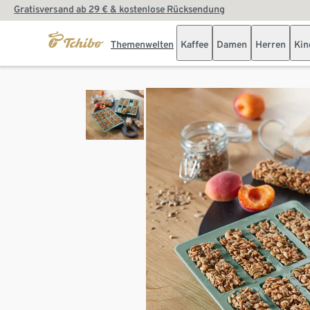
Gratisversand ab 29 € & kostenlose Rücksendung
Themenwelten
Kaffee
Damen
Herren
Kin