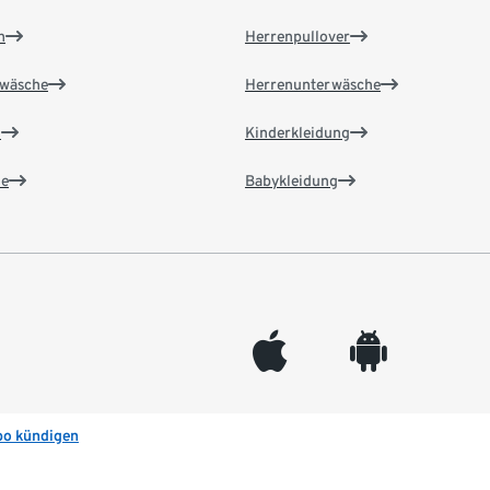
n
Herrenpullover
wäsche
Herrenunterwäsche
n
Kinderkleidung
e
Babykleidung
appleinc
android
bo kündigen