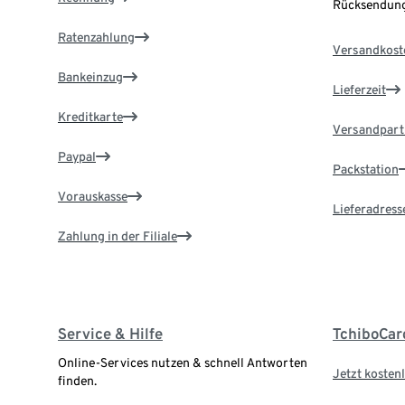
Rücksendung
Ratenzahlung
Versandkost
Bankeinzug
Lieferzeit
Kreditkarte
Versandpart
Paypal
Packstation
Vorauskasse
Lieferadress
Zahlung in der Filiale
Service & Hilfe
TchiboCar
Online-Services nutzen & schnell Antworten
Jetzt kostenl
finden.