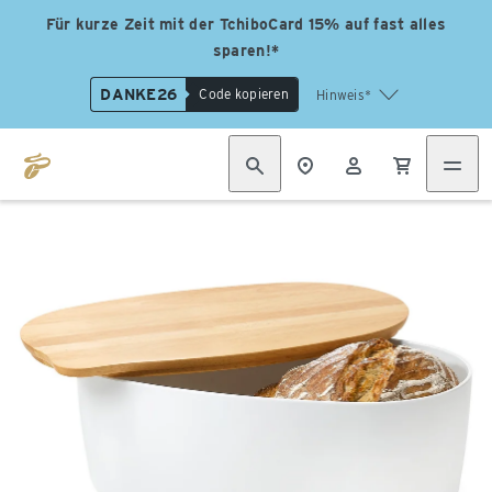
Für kurze Zeit mit der TchiboCard 15% auf fast alles
sparen!*
DANKE26
Code kopieren
Hinweis*