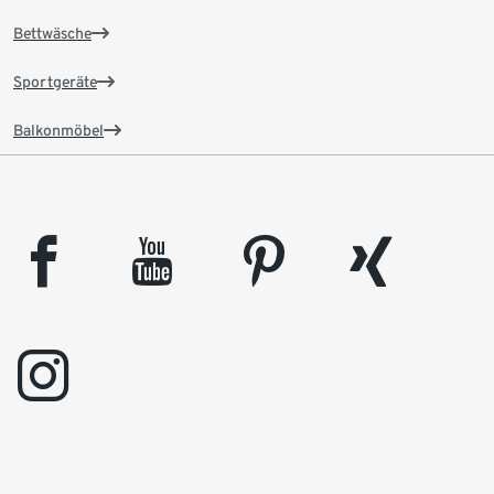
Bettwäsche
Sportgeräte
Balkonmöbel
facebook
youtube
pinterest
xing
instagram