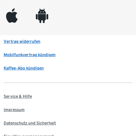
appleinc
android
Vertrag widerrufen
Mobilfunkvertrag kündigen
Kaffee-Abo kündigen
Service & Hilfe
Impressum
Datenschutz und Sicherheit