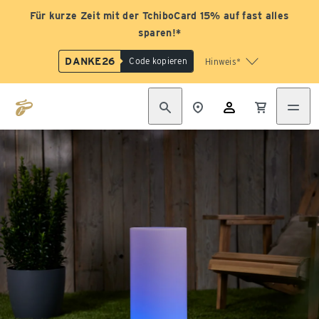
Für kurze Zeit mit der TchiboCard 15% auf fast alles
sparen!*
DANKE26
Code kopieren
Hinweis*