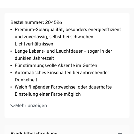
Bestellnummer: 204526
Premium-Solarqualität, besonders energieeffizient
und zuverlässig, selbst bei schwachen
Lichtverhältnissen
Lange Lebens- und Leuchtdauer – sogar in der
dunklen Jahreszeit
Für stimmungsvolle Akzente im Garten
Automatisches Einschalten bei anbrechender
Dunkelheit
Weich fließender Farbwechsel oder dauerhafte
Einstellung einer Farbe möglich
Mit fest integrierten LEDs
Mehr anzeigen
Mit zusätzlichem Gewicht für gute Standfestigkeit
Leuchtet besonders lange, auch bei schwachen
Lichtverhältnissen
Geeignet für den Außenbereich; aus bruchsicherem,
Produktbeschreibung