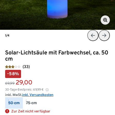
1/4
Solar-Lichtsäule mit Farbwechsel, ca. 50
cm
(33)
-58%
29,00
69,99
30-Tage-Bestpreis:
69,99
€
inkl. MwSt.
inkl. Versandkosten
50 cm
75 cm
Zur Zeit nicht verfügbar