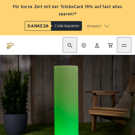
Für kurze Zeit mit der TchiboCard 15% auf fast alles
sparen!*
DANKE26
Code kopieren
Hinweis*