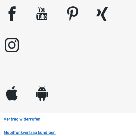
facebook
youtube
pinterest
xing
instagram
appleinc
android
Vertrag widerrufen
Mobilfunkvertrag kündigen