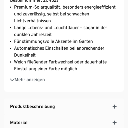
Bestellnummer: 204527
Premium-Solarqualität, besonders energieeffizient
und zuverlässig, selbst bei schwachen
Lichtverhältnissen
Lange Lebens- und Leuchtdauer – sogar in der
dunklen Jahreszeit
Für stimmungsvolle Akzente im Garten
Automatisches Einschalten bei anbrechender
Dunkelheit
Weich fließender Farbwechsel oder dauerhafte
Einstellung einer Farbe möglich
Mit fest integrierten LEDs
Mehr anzeigen
Mit zusätzlichem Gewicht für gute Standfestigkeit
Leuchtet besonders lange, auch bei schwachen
Lichtverhältnissen
Geeignet für den Außenbereich; aus bruchsicherem,
Produktbeschreibung
wetterfestem Kunststoff
Material