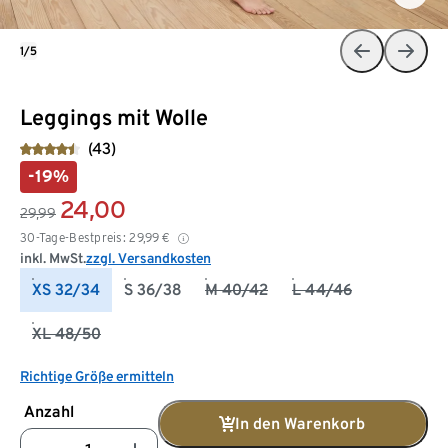
1/5
Leggings mit Wolle
(43)
-19%
24,00
29,99
30-Tage-Bestpreis:
29,99
€
inkl. MwSt.
zzgl. Versandkosten
XS 32/34
S 36/38
M 40/42
L 44/46
XL 48/50
Richtige Größe ermitteln
Anzahl
In den Warenkorb