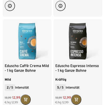
Eduscho Caffè Crema Mild
Eduscho Espresso Intenso
- 1 kg Ganze Bohne
- 1 kg Ganze Bohne
Mild
Kräftig
2
/
5
Intensität
5
/
5
Intensität
12,99
12,99
18,99
18,99
€/kg
12,99
€/kg
12,99