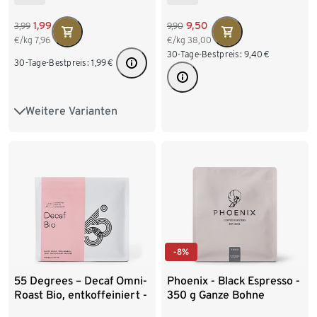
1,99
9,50
3,99
9,90
€/kg
7,96
€/kg
38,00
30-Tage-Bestpreis:
9,40
€
30-Tage-Bestpreis:
1,99
€
Weitere Varianten
250 g Gemahlen
-8%
55 Degrees – Decaf Omni-
Phoenix - Black Espresso -
Roast Bio, entkoffeiniert -
350 g Ganze Bohne
250 g Ganze Bohne