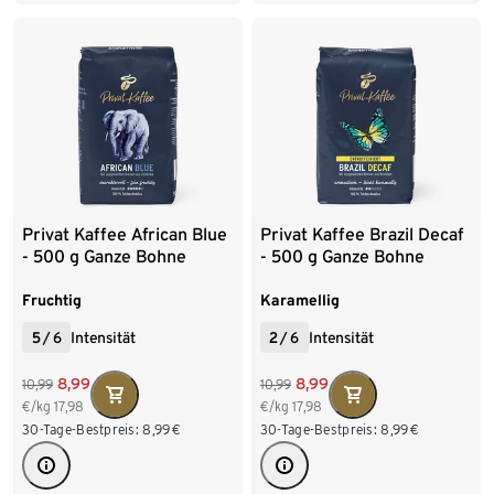
1 kg Ganze Bohne
6 x 500 g Ganze Bohne
6 x 500 g Ganze Bohne
500 g Gemahlen
8 x 1 kg Ganze Bohne
9 x 500 g Gemahlen
2 x 250 g Gemahlen
9 x 500 g Gemahlen
Privat Kaffee African Blue
Privat Kaffee Brazil Decaf
- 500 g Ganze Bohne
- 500 g Ganze Bohne
Fruchtig
Karamellig
5
/
6
Intensität
2
/
6
Intensität
8,99
8,99
10,99
10,99
€/kg
17,98
€/kg
17,98
30-Tage-Bestpreis:
8,99
€
30-Tage-Bestpreis:
8,99
€