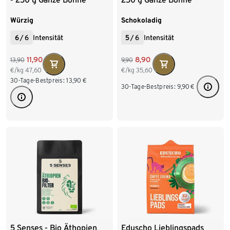
Würzig
Schokoladig
6
/
6
Intensität
5
/
6
Intensität
11,90
8,90
13,90
9,90
€/kg
47,60
€/kg
35,60
30-Tage-Bestpreis:
13,90
€
30-Tage-Bestpreis:
9,90
€
5 Senses - Bio Äthopien
Eduscho Lieblingspads