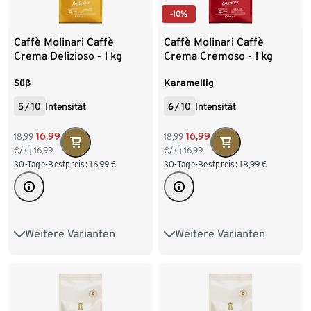
-10%
Caffè Molinari Caffè
Caffè Molinari Caffè
Crema Delizioso - 1 kg
Crema Cremoso - 1 kg
Ganze Bohne
Ganze Bohne
Süß
Karamellig
5
/
10
Intensität
6
/
10
Intensität
16,99
16,99
18,99
18,99
€/kg
16,99
€/kg
16,99
30-Tage-Bestpreis:
16,99
€
30-Tage-Bestpreis:
18,99
€
Weitere Varianten
Weitere Varianten
1 kg Ganze Bohne
1 kg Ganze Bohne
8 x 1 kg Ganze Bohne
8 x 1 kg Ganze Bohne