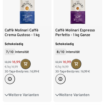
Caffè Molinari Caffè
Caffè Molinari Espresso
Crema Gustoso - 1 kg
Perfetto - 1 kg Ganze
Ganze Bohne
Bohne
Schokoladig
Schokoladig
7
/
10
Intensität
8
/
10
Intensität
16,99
16,99
18,99
18,99
€/kg
16,99
€/kg
16,99
30-Tage-Bestpreis:
16,99
€
30-Tage-Bestpreis:
16,99
€
Weitere Varianten
Weitere Varianten
1 kg Ganze Bohne
1 kg Ganze Bohne