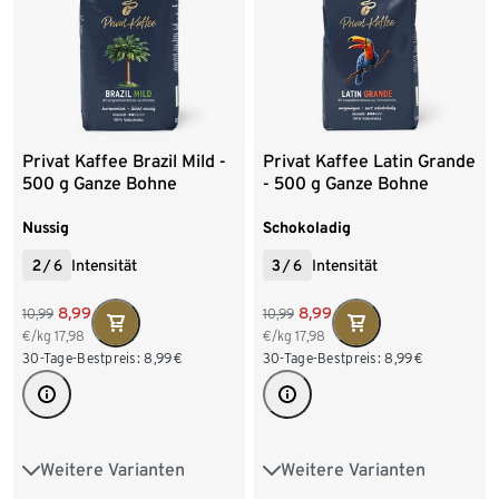
6 x 1 kg Ganze Bohne
6 x 1 kg Ganze Bohne
8 x 1 kg Ganze Bohne
8 x 1 kg Ganze Bohne
Privat Kaffee Brazil Mild -
Privat Kaffee Latin Grande
500 g Ganze Bohne
- 500 g Ganze Bohne
Nussig
Schokoladig
2
/
6
Intensität
3
/
6
Intensität
8,99
8,99
10,99
10,99
€/kg
17,98
€/kg
17,98
30-Tage-Bestpreis:
8,99
€
30-Tage-Bestpreis:
8,99
€
Weitere Varianten
Weitere Varianten
500 g Ganze Bohne
500 g Ganze Bohne