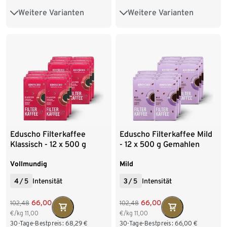
Weitere Varianten
Weitere Varianten
500 g Ganze Bohne
500 g Ganze Bohne
10 x 500 g Ganze Bohne
10 x 500 g Ganze Bohne
Eduscho Filterkaffee
Eduscho Filterkaffee Mild
Klassisch - 12 x 500 g
- 12 x 500 g Gemahlen
Gemahlen
Vollmundig
Mild
4
/
5
Intensität
3
/
5
Intensität
66,00
66,00
102,48
102,48
€/kg
11,00
€/kg
11,00
30-Tage-Bestpreis:
68,29
€
30-Tage-Bestpreis:
66,00
€