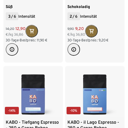
Bohne
Ganze Bohne
Süß
Schokoladig
3
/
6
Intensität
2
/
6
Intensität
12,90
9,20
14,20
9,90
€/kg
36,86
€/kg
36,80
30-Tage-Bestpreis:
11,90
€
30-Tage-Bestpreis:
9,20
€
-14%
-10%
KABO - Tiefgang Espresso
KABO - il Lago Espresso -
- 250 g Ganze Bohne
250 g Ganze Bohne