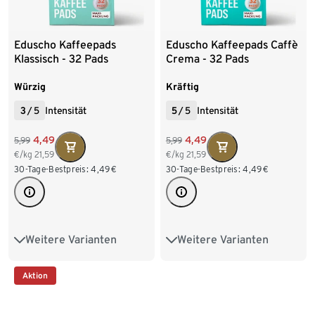
Eduscho Kaffeepads
Eduscho Kaffeepads Caffè
Klassisch - 32 Pads
Crema - 32 Pads
Würzig
Kräftig
3
/
5
Intensität
5
/
5
Intensität
4,49
4,49
5,99
5,99
€/kg
21,59
€/kg
21,59
30-Tage-Bestpreis:
4,49
€
30-Tage-Bestpreis:
4,49
€
Weitere Varianten
Weitere Varianten
32 Pads
384 Pads
32 Pads
384 Pads
Aktion