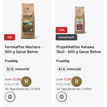
8 x 1 kg Ganze Bohne
8 x 1 kg Ganze Bohne
-14%
-6%
Ausverkauft
Farmkaffee Machare -
Projektkaffee Kahawa
500 g Ganze Bohne
Skuli - 500 g Ganze Bohne
Fruchtig
Fruchtig
5
/
6
Intensität
4
/
6
Intensität
13,99
11,99
14,99
13,99
€/kg
27,98
€/kg
23,98
30-Tage-Bestpreis:
14,99
€
30-Tage-Bestpreis:
13,99
€