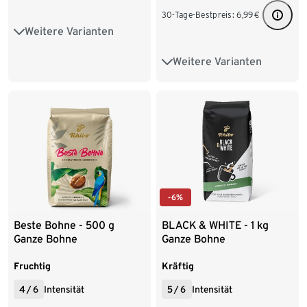
30-Tage-Bestpreis:
6,99
€
Weitere Varianten
500 g Ganze Bohne
Weitere Varianten
1 kg Ganze Bohne
500 g Gemahlen
6 x 500 g Ganze Bohne
1 kg Gemahlen
8 x 1 kg Ganze Bohne
4 x 1 kg Gemahlen
500 g Gemahlen
9 x 500 g Gemahlen
1 kg Gemahlen
-6%
4 x 1 kg Gemahlen
Beste Bohne - 500 g
BLACK & WHITE - 1 kg
Ganze Bohne
Ganze Bohne
9 x 500 g Gemahlen
Fruchtig
Kräftig
4
/
6
Intensität
5
/
6
Intensität