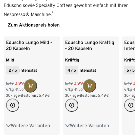
Eduscho sowie Specialty Coffees gewohnt einfach mit Ihrer
*
Nespresso® Maschine.
Zum Aktionspreis holen
-27%
-27%
-27
Ende der Auflistung
Eduscho Lungo Mild -
Eduscho Lungo Kräftig
Edus
20 Kapseln
- 20 Kapseln
Inten
Mild
Kräftig
Kräft
2
/
5
Intensität
4
/
5
Intensität
5
/
5
3,99
3,99
5,49
5,49
5,49
€/kg
41,56
€/kg
41,56
€/kg
4
30-Tage-Bestpreis:
5,49
€
30-Tage-Bestpreis:
5,49
€
30-Tag
Weitere Varianten
Weitere Varianten
20 Kapseln
20 Kapseln