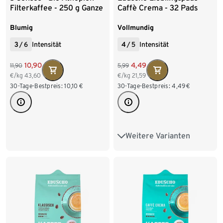
Filterkaffee - 250 g Ganze
Caffè Crema - 32 Pads
Bohne
Blumig
Vollmundig
3
/
6
Intensität
4
/
5
Intensität
10,90
4,49
11,90
5,99
€/kg
43,60
€/kg
21,59
30-Tage-Bestpreis:
10,10
€
30-Tage-Bestpreis:
4,49
€
Weitere Varianten
32 Pads
384 Pads