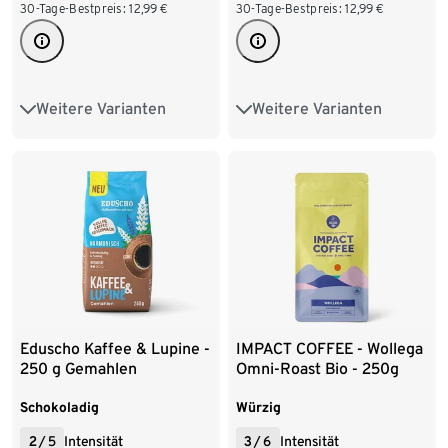
30-Tage-Bestpreis:
12,99
€
30-Tage-Bestpreis:
12,99
€
Weitere Varianten
Weitere Varianten
1 kg Ganze Bohne
1 kg Ganze Bohne
8 x 1 kg Ganze Bohne
6 x 1 kg Ganze Bohne
Eduscho Kaffee & Lupine -
IMPACT COFFEE - Wollega
250 g Gemahlen
Omni-Roast Bio - 250g
Ganze Bohne
Schokoladig
Würzig
2
/
5
Intensität
3
/
6
Intensität