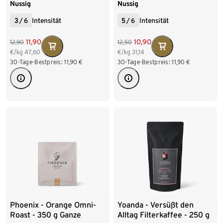
Nussig
Nussig
3
/
6
Intensität
5
/
6
Intensität
11,90
10,90
12,90
12,50
€/kg
47,60
€/kg
31,14
30-Tage-Bestpreis:
11,90
€
30-Tage-Bestpreis:
11,90
€
Phoenix - Orange Omni-
Yoanda - Versüßt den
Roast - 350 g Ganze
Alltag Filterkaffee - 250 g