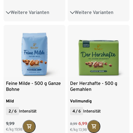
Weitere Varianten
Weitere Varianten
500 g Ganze Bohne
500 g Ganze Bohne
6 x 500 g Ganze Bohne
6 x 500 g Ganze Bohne
2 x 250 g Gemahlen
9 x 500 g Gemahlen
Feine Milde - 500 g Ganze
Der Herzhafte - 500 g
Bohne
Gemahlen
Mild
Vollmundig
2
/
6
Intensität
4
/
6
Intensität
9,99
6,99
8,99
€/kg
19,98
€/kg
13,98