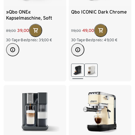
»Qbo ONE«
Qbo ICONIC Dark Chrome
Kapselmaschine, Soft
Black
39,00
49,00
89,00
119,00
30-Tage-Bestpreis:
39,00
€
30-Tage-Bestpreis:
49,00
€