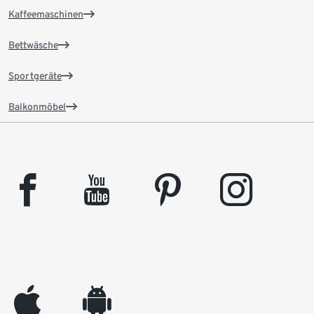
Kaffeemaschinen
Bettwäsche
Sportgeräte
Balkonmöbel
facebook
youtube
pinterest
instagram
appleinc
android