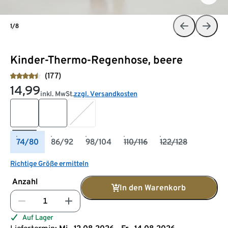
1/8
Kinder-Thermo-Regenhose, beere
(177)
14,99
inkl. MwSt.
zzgl. Versandkosten
74/80
86/92
98/104
110/116
122/128
Richtige Größe ermitteln
Anzahl
In den Warenkorb
Auf Lager