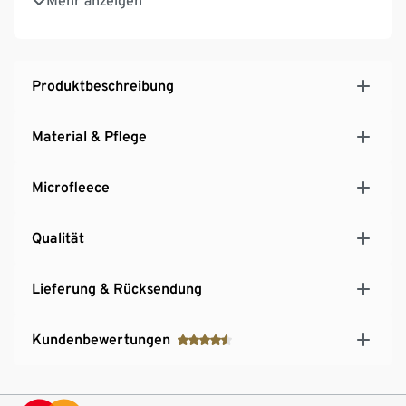
Mehr anzeigen
Elastische Beinabschlüsse mit Fußsteg für
perfekten Sitz
Seitliche Druckknöpfe zur Weitenregulierung
Längenverstellbare, elastische Y-Träger
Produktbeschreibung
Beschreibbares Namensschild
Material & Pflege
Microfleece
Qualität
Lieferung & Rücksendung
Kundenbewertungen