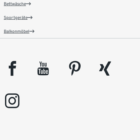
Bettwäsche
Sportgeräte
Balkonmöbel
facebook
youtube
pinterest
xing
instagram