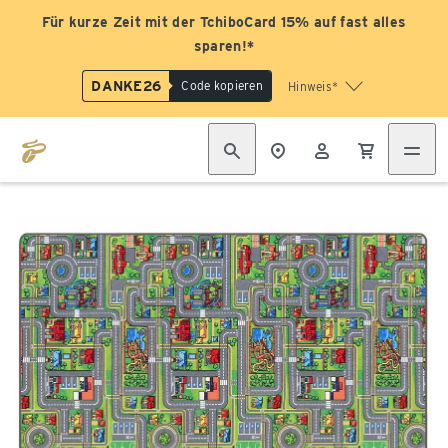
Für kurze Zeit mit der TchiboCard 15% auf fast alles
sparen!*
DANKE26
Code kopieren
Hinweis*