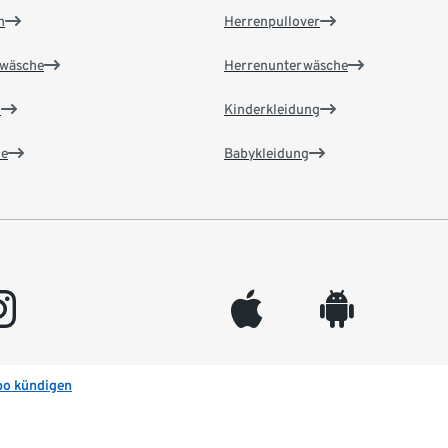
n
Herrenpullover
wäsche
Herrenunterwäsche
n
Kinderkleidung
e
Babykleidung
gram
appleinc
android
bo kündigen