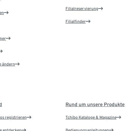
Filialreservierung
en
Filialfinder
ner
e ändern
d
Rund um unsere Produkte
os registrieren
Tchibo Kataloge & Magazine
le entdecken
Bedienungsanleitungen