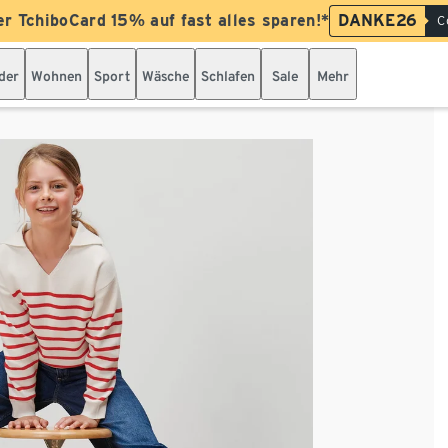
er TchiboCard 15% auf fast alles sparen!*
DANKE26
C
der
Wohnen
Sport
Wäsche
Schlafen
Sale
Mehr