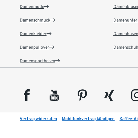
Damenmode
Damenbluse
Damenschmuck
Damenunter
Damenkleider
Damenhose
Damenpullover
Damenschuh
Damensporthosen
facebook
youtube
pinterest
xing
insta
Vertrag widerrufen
Mobilfunkvertrag kündigen
Kaffee-A