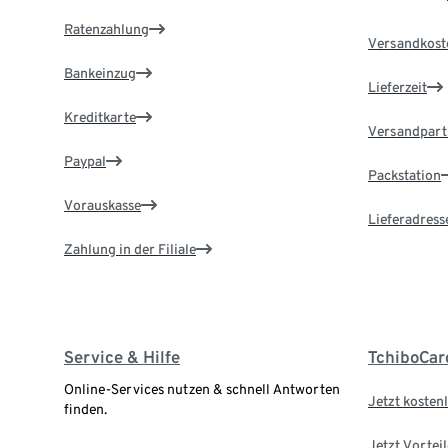
Ratenzahlung
Versandkost
Bankeinzug
Lieferzeit
Kreditkarte
Versandpart
Paypal
Packstation
Vorauskasse
Lieferadress
Zahlung in der Filiale
Service & Hilfe
TchiboCar
Online-Services nutzen & schnell Antworten
Jetzt kostenl
finden.
Jetzt Vortei