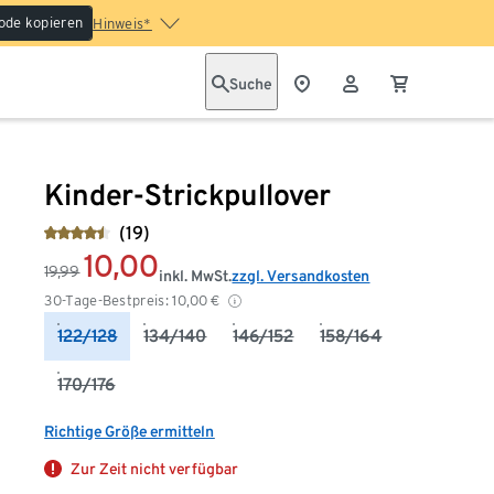
ode kopieren
Hinweis*
Suche
Kinder-Strickpullover
(19)
10,00
19,99
inkl. MwSt.
zzgl. Versandkosten
30-Tage-Bestpreis:
10,00
€
122/128
134/140
146/152
158/164
170/176
Richtige Größe ermitteln
Zur Zeit nicht verfügbar