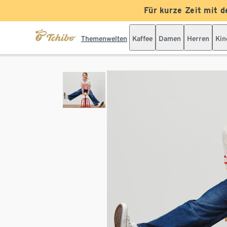
Für kurze Zeit mit d
Themenwelten
Kaffee
Damen
Herren
Kin