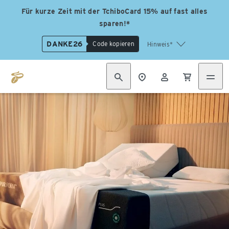
Für kurze Zeit mit der TchiboCard 15% auf fast alles
sparen!*
DANKE26
Code kopieren
Hinweis*