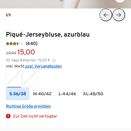
1/3
Piqué-Jerseybluse, azurblau
(440)
15,00
29,99
30-Tage-Bestpreis:
15,00
€
inkl. MwSt.
zzgl. Versandkosten
S 36/38
M 40/42
L 44/46
XL 48/50
Richtige Größe ermitteln
Zur Zeit nicht verfügbar