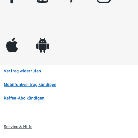
appleinc
android
Vertrag widerrufen
Mobilfunkvertrag kündigen
Kaffee-Abo kündigen
Service & Hilfe