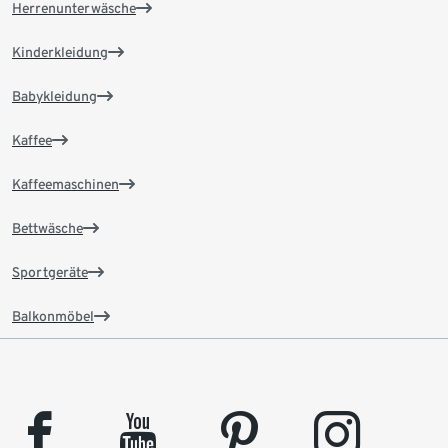
Herrenunterwäsche
Kinderkleidung
Babykleidung
Kaffee
Kaffeemaschinen
Bettwäsche
Sportgeräte
Balkonmöbel
facebook
youtube
pinterest
instagram