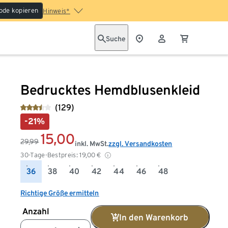
ode kopieren
Hinweis*
Suche
Bedrucktes Hemdblusenkleid
(129)
-21%
15,00
29,99
inkl. MwSt.
zzgl. Versandkosten
30-Tage-Bestpreis:
19,00
€
36
38
40
42
44
46
48
Richtige Größe ermitteln
Anzahl
In den Warenkorb