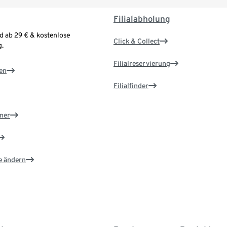
Filialabholung
d ab 29 € & kostenlose
Click & Collect
.
Filialreservierung
en
Filialfinder
ner
e ändern