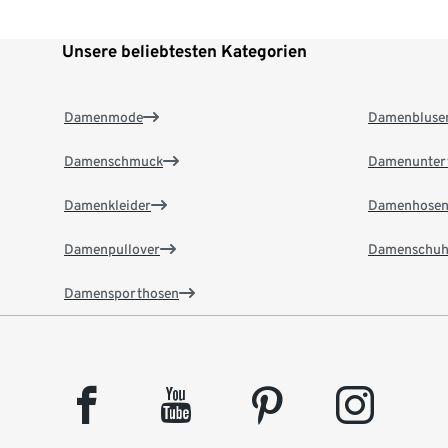
Unsere beliebtesten Kategorien
Damenmode
Damenbluse
Damenschmuck
Damenunter
Damenkleider
Damenhose
Damenpullover
Damenschuh
Damensporthosen
facebook
youtube
pinterest
instagram