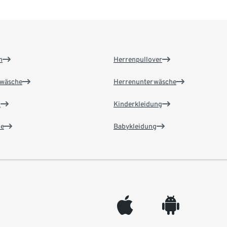
n
Herrenpullover
wäsche
Herrenunterwäsche
n
Kinderkleidung
e
Babykleidung
appleinc
android