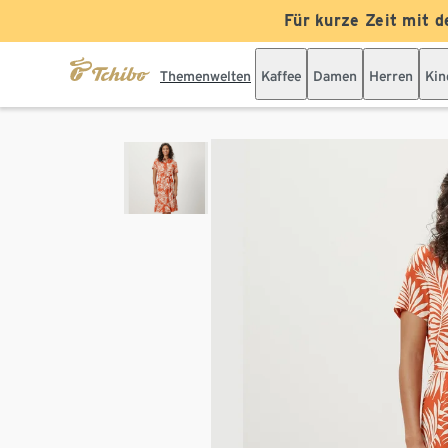
Für kurze Zeit mit d
Themenwelten
Kaffee
Damen
Herren
Kin