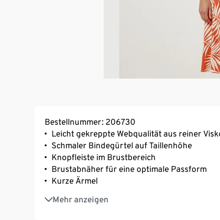
Bestellnummer: 206730
Leicht gekreppte Webqualität aus reiner Vis
Schmaler Bindegürtel auf Taillenhöhe
Knopfleiste im Brustbereich
Brustabnäher für eine optimale Passform
Kurze Ärmel
Knöpfe in Perlmuttoptik
Mehr anzeigen
Knieumspielende Länge
Sommerlicher Palmenblätter-Print