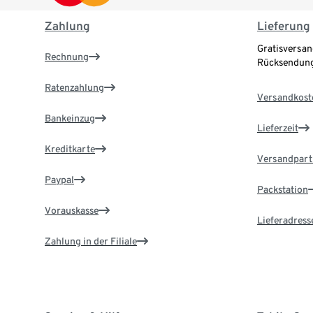
Zahlung
Lieferung
Gratisversan
Rechnung
Rücksendung
Ratenzahlung
Versandkost
Bankeinzug
Lieferzeit
Kreditkarte
Versandpart
Paypal
Packstation
Vorauskasse
Lieferadress
Zahlung in der Filiale