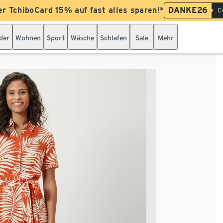
er TchiboCard 15% auf fast alles sparen!*
DANKE26
C
der
Wohnen
Sport
Wäsche
Schlafen
Sale
Mehr