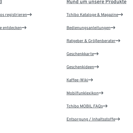
d
Rund um unsere Produkte
os registrieren
Tchibo Kataloge & Magazine
le entdecken
Bedienungsanleitungen
Ratgeber & Größenberater
Geschenkkarte
Geschenkideen
Kaffee-Wiki
Mobilfunklexikon
Tchibo MOBIL FAQs
Entsorgung / Inhaltsstoffe