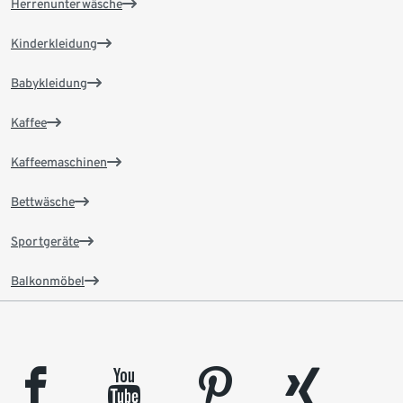
Herrenunterwäsche
Kinderkleidung
Babykleidung
Kaffee
Kaffeemaschinen
Bettwäsche
Sportgeräte
Balkonmöbel
facebook
youtube
pinterest
xing