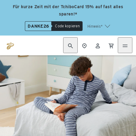
Für kurze Zeit mit der TchiboCard 15% auf fast alles
sparen!*
DANKE26
Code kopieren
Hinweis*