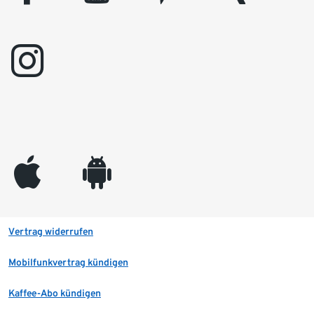
instagram
appleinc
android
Vertrag widerrufen
Mobilfunkvertrag kündigen
Kaffee-Abo kündigen