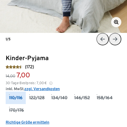
1/5
Kinder-Pyjama
(172)
7,00
14,00
30-Tage-Bestpreis:
7,00
€
inkl. MwSt.
zzgl. Versandkosten
110/116
122/128
134/140
146/152
158/164
170/176
Richtige Größe ermitteln