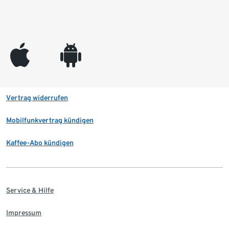
appleinc
android
Vertrag widerrufen
Mobilfunkvertrag kündigen
Kaffee-Abo kündigen
Service & Hilfe
Impressum