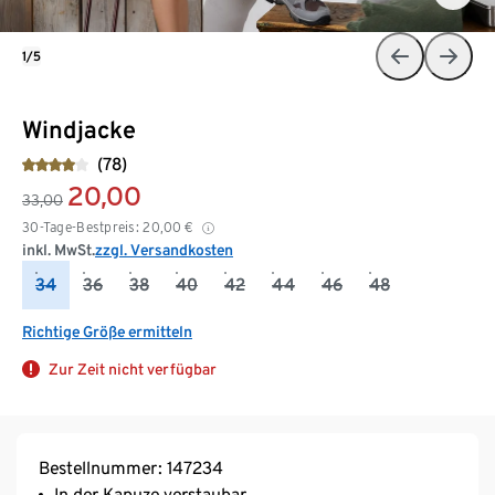
1/5
Windjacke
(78)
20,00
33,00
30-Tage-Bestpreis:
20,00
€
inkl. MwSt.
zzgl. Versandkosten
34
36
38
40
42
44
46
48
Richtige Größe ermitteln
Zur Zeit nicht verfügbar
Bestellnummer: 147234
In der Kapuze verstaubar