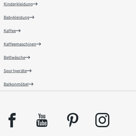
Kinderkleidung
Babykleidung
Kaffee
Kaffeemaschinen
Bettwäsche
Sportgeräte
Balkonmöbel
facebook
youtube
pinterest
instagram