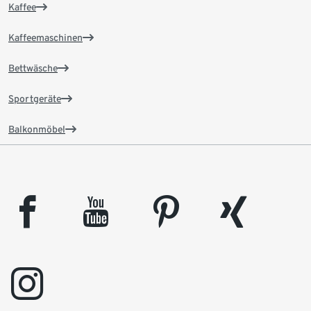
Kaffee
Kaffeemaschinen
Bettwäsche
Sportgeräte
Balkonmöbel
facebook
youtube
pinterest
xing
instagram