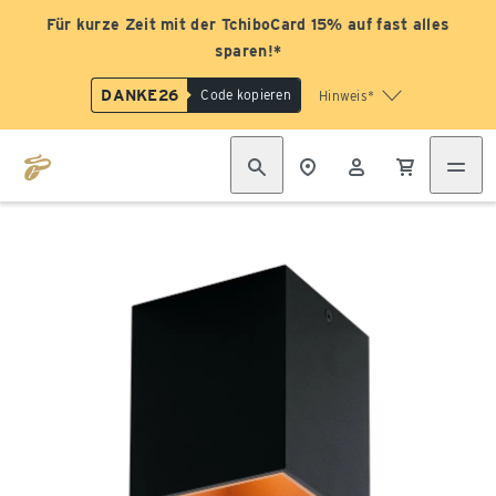
Für kurze Zeit mit der TchiboCard 15% auf fast alles
sparen!*
DANKE26
Code kopieren
Hinweis*