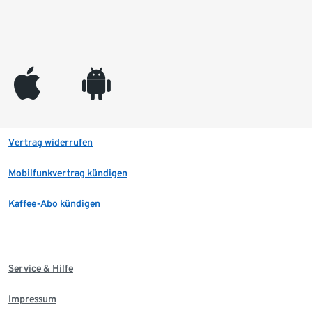
appleinc
android
Vertrag widerrufen
Mobilfunkvertrag kündigen
Kaffee-Abo kündigen
Service & Hilfe
Impressum