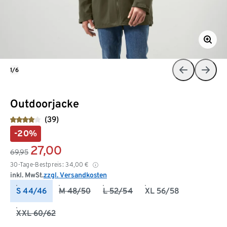
1/6
Outdoorjacke
(39)
-20%
27,00
69,95
30-Tage-Bestpreis:
34,00
€
inkl. MwSt.
zzgl. Versandkosten
S 44/46
M 48/50
L 52/54
XL 56/58
XXL 60/62