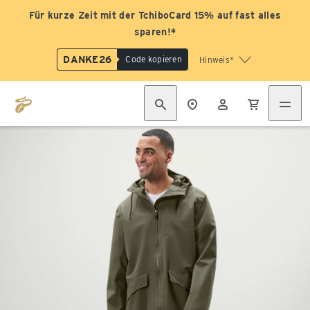
Für kurze Zeit mit der TchiboCard 15% auf fast alles
sparen!*
DANKE26
Code kopieren
Hinweis*