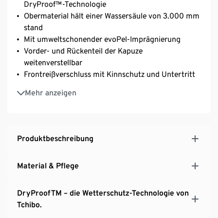
DryProof™-Technologie
Obermaterial hält einer Wassersäule von 3.000 mm
stand
Mit umweltschonender evoPel-Imprägnierung
Vorder- und Rückenteil der Kapuze
weitenverstellbar
Frontreißverschluss mit Kinnschutz und Untertritt
2 seitliche Taschen und eine Reißverschluss-
Mehr anzeigen
Brusttasche
Ärmelsaum mit Klettverschluss
Mit Mesh-Futter
Versiegelte Nähte
Produktbeschreibung
Material & Pflege
DryProofTM – die Wetterschutz-Technologie von
Tchibo.