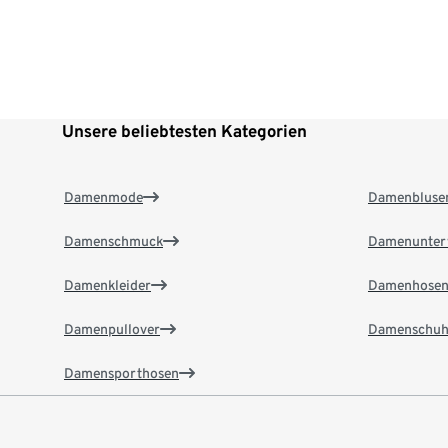
Unsere beliebtesten Kategorien
Damenmode
Damenbluse
Damenschmuck
Damenunter
Damenkleider
Damenhose
Damenpullover
Damenschuh
Damensporthosen