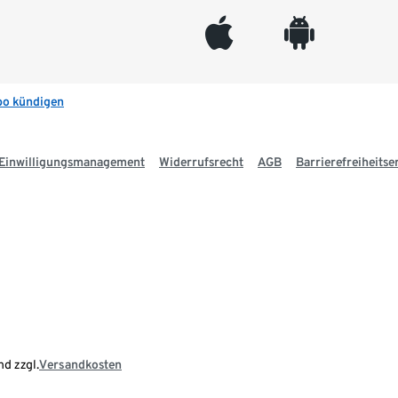
appleinc
android
bo kündigen
Einwilligungsmanagement
Widerrufsrecht
AGB
Barrierefreiheitse
nd zzgl.
Versandkosten