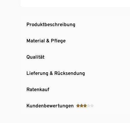
Per Knopfdruck und mit wenigen Handgriffe
4 mitgelieferte Bremsrollen machen es zum
Liegefläche ca. 45 x 90 cm
Produktbeschreibung
Alle Materialien sind schadstoffgeprüft und ze
Material & Pflege
Qualität
Lieferung & Rücksendung
Ratenkauf
Kundenbewertungen