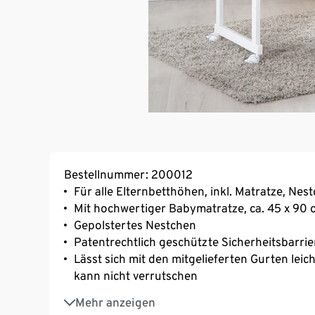
Bestellnummer: 200012
Für alle Elternbetthöhen, inkl. Matratze, Nes
Mit hochwertiger Babymatratze, ca. 45 x 90
Gepolstertes Nestchen
Patentrechtlich geschützte Sicherheitsbarrie
Lässt sich mit den mitgelieferten Gurten leic
kann nicht verrutschen
Höhenverstellbar von 21,4 cm bis 40,6 cm, in
Mehr anzeigen
Einfach und schnell montierbar – ca. 15 Minu