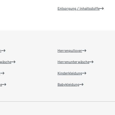
Entsorgung / Inhaltsstoffe
n
Herrenpullover
wäsche
Herrenunterwäsche
n
Kinderkleidung
e
Babykleidung