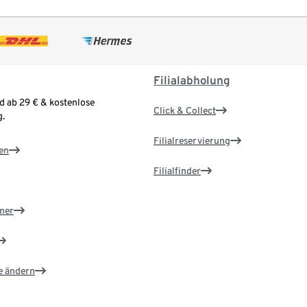
Filialabholung
d ab 29 € & kostenlose
Click & Collect
.
Filialreservierung
en
Filialfinder
ner
e ändern