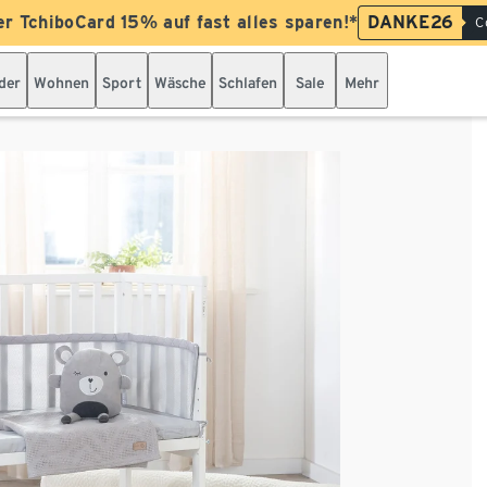
er TchiboCard 15% auf fast alles sparen!*
DANKE26
C
der
Wohnen
Sport
Wäsche
Schlafen
Sale
Mehr