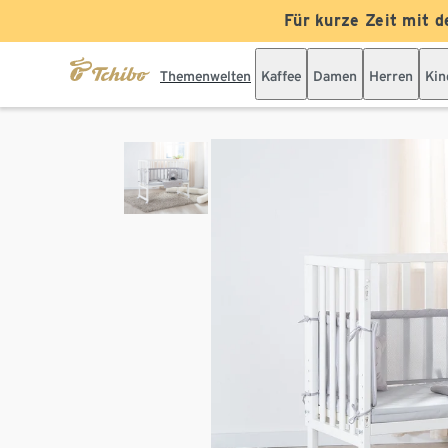
Für kurze Zeit mit d
Themenwelten
Kaffee
Damen
Herren
Kin