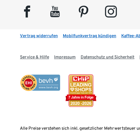
facebook
youtube
pinterest
instagram
Vertrag widerrufen
Mobilfunkvertrag kündigen
Kaffee-A
Service & Hilfe
Impressum
Datenschutz und Sicherheit
Alle Preise verstehen sich inkl. gesetzlicher Mehrwertsteuer u