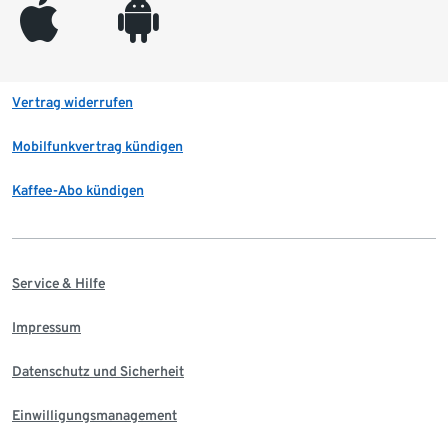
appleinc
android
Vertrag widerrufen
Mobilfunkvertrag kündigen
Kaffee-Abo kündigen
Service & Hilfe
Impressum
Datenschutz und Sicherheit
Einwilligungsmanagement