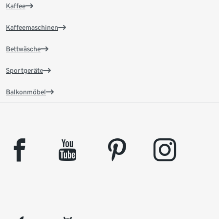
Kaffee
Kaffeemaschinen
Bettwäsche
Sportgeräte
Balkonmöbel
facebook
youtube
pinterest
instagram