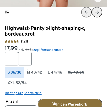
1/4
Highwaist-Panty »light-shaping«,
bordeauxrot
(121)
17,99
inkl. MwSt.
zzgl. Versandkosten
S 36/38
M 40/42
L 44/46
XL 48/50
XXL 52/54
Richtige Größe ermitteln
Anzahl
In den Warenkorb