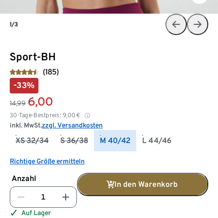
1/3
Sport-BH
(185)
-33%
6,00
14,99
30-Tage-Bestpreis:
9,00
€
inkl. MwSt.
zzgl. Versandkosten
XS 32/34
S 36/38
M 40/42
L 44/46
Richtige Größe ermitteln
Anzahl
In den Warenkorb
Auf Lager