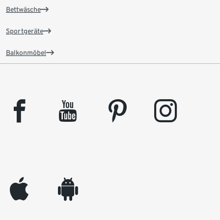
Bettwäsche
Sportgeräte
Balkonmöbel
facebook
youtube
pinterest
instagram
appleinc
android