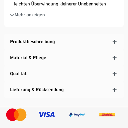
leichten Überwindung kleinerer Unebenheiten
Umklappbarer, höhenjustierbarer Lenker, ca. 68 –
Mehr anzeigen
74 cm – perfekt an die aktuelle Körpergröße
anpassbar
Hinterrad-Reibungsbremse
ABEC5-Kugellager
Produktbeschreibung
Max. Benutzergewicht 100 kg
Material & Pflege
Qualität
Lieferung & Rücksendung