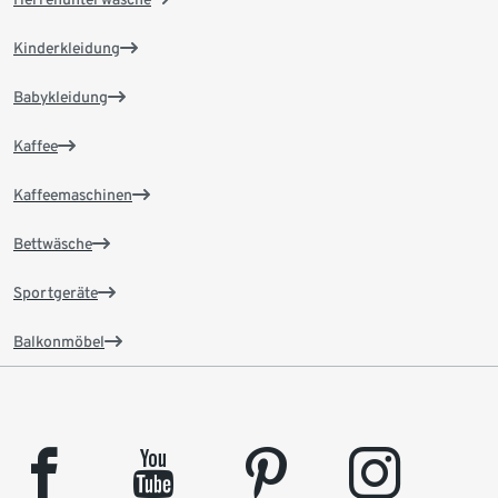
Kinderkleidung
Babykleidung
Kaffee
Kaffeemaschinen
Bettwäsche
Sportgeräte
Balkonmöbel
facebook
youtube
pinterest
instagram