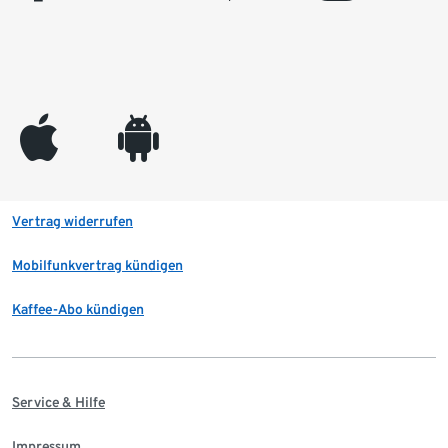
appleinc
android
Vertrag widerrufen
Mobilfunkvertrag kündigen
Kaffee-Abo kündigen
Service & Hilfe
Impressum