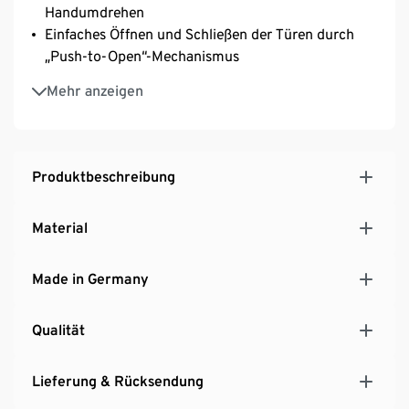
Handumdrehen
Einfaches Öffnen und Schließen der Türen durch
„Push-to-Open“-Mechanismus
Obere Glastür aus Einscheiben-Sicherheitsglas für
Mehr anzeigen
erhöhte Stoß- und Schlagfestigkeit
Ideale Aufbewahrungsmöglichkeit für Gläser oder
das Kaffeegeschirr
Individuell anpassbarer Stauraum – hinter der
Produktbeschreibung
Glastür 2 3-fach höhenverstellbare Einlegeböden
aus Einscheiben-Sicherheitsglas und hinter der
Material
unteren Tür 1 durchgehend höhenverstellbarer
Einlegeboden
Made in Germany
Gestell aus Eschen-Massivholz
MADE IN GERMANY
Qualität
Lieferung & Rücksendung