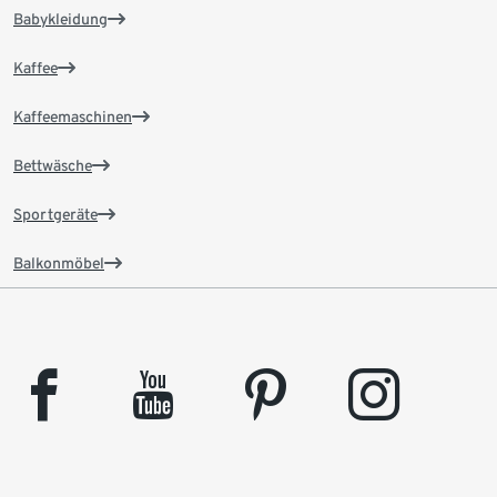
Babykleidung
Kaffee
Kaffeemaschinen
Bettwäsche
Sportgeräte
Balkonmöbel
facebook
youtube
pinterest
instagram