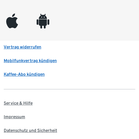
appleinc
android
Vertrag widerrufen
Mobilfunkvertrag kündigen
Kaffee-Abo kündigen
Service & Hilfe
Impressum
Datenschutz und Sicherheit