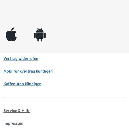
appleinc
android
Vertrag widerrufen
Mobilfunkvertrag kündigen
Kaffee-Abo kündigen
Service & Hilfe
Impressum