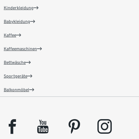
Kinderkleidung
Babykleidung
Kaffee
Kaffeemaschinen
Bettwäsche
Sportgeräte
Balkonmöbel
facebook
youtube
pinterest
instagram