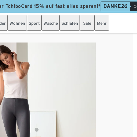
er TchiboCard 15% auf fast alles sparen!*
DANKE26
C
der
Wohnen
Sport
Wäsche
Schlafen
Sale
Mehr