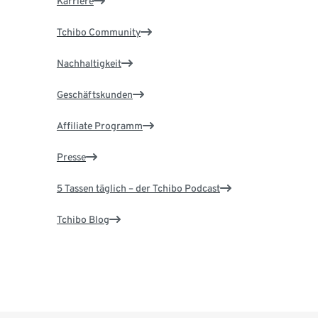
Karriere
Tchibo Community
Nachhaltigkeit
Geschäftskunden
Affiliate Programm
Presse
5 Tassen täglich – der Tchibo Podcast
Tchibo Blog