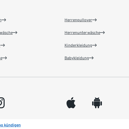
n
Herrenpullover
wäsche
Herrenunterwäsche
n
Kinderkleidung
e
Babykleidung
gram
appleinc
android
bo kündigen