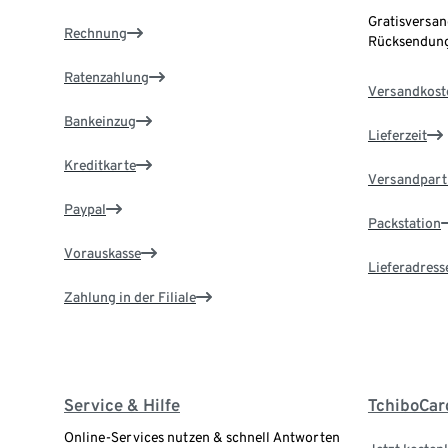
Gratisversan
Rechnung
Rücksendung
Ratenzahlung
Versandkost
Bankeinzug
Lieferzeit
Kreditkarte
Versandpart
Paypal
Packstation
Vorauskasse
Lieferadress
Zahlung in der Filiale
Service & Hilfe
TchiboCar
Online-Services nutzen & schnell Antworten