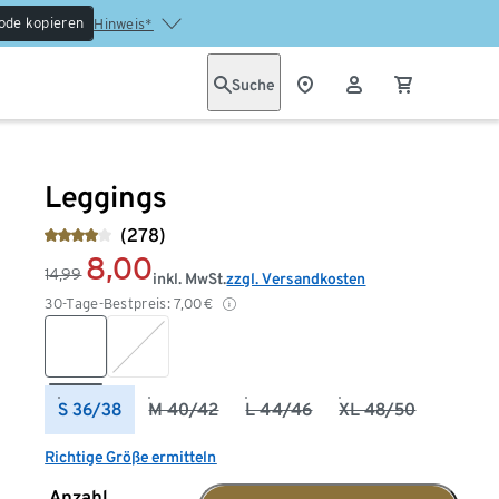
ode kopieren
Hinweis*
Suche
Leggings
(278)
8,00
14,99
inkl. MwSt.
zzgl. Versandkosten
30-Tage-Bestpreis:
7,00
€
S 36/38
M 40/42
L 44/46
XL 48/50
Richtige Größe ermitteln
Anzahl