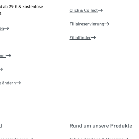
d ab 29 € & kostenlose
Click & Collect
.
Filialreservierung
en
Filialfinder
ner
e ändern
d
Rund um unsere Produkte