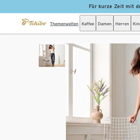
Für kurze Zeit mit d
Themenwelten
Kaffee
Damen
Herren
Kin