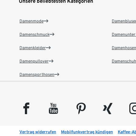
Unsere beliebtesten Kategorien
Damenmode
Damenbluse
Damenschmuck
Damenunter
Damenkleider
Damenhose
Damenpullover
Damenschuh
Damensporthosen
facebook
youtube
pinterest
xing
insta
Vertrag widerrufen
Mobilfunkvertrag kündigen
Kaffee-A