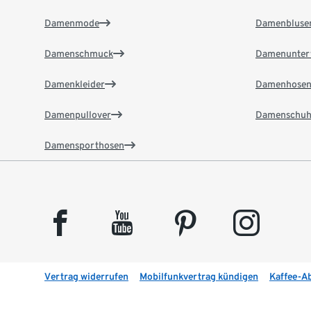
Damenmode
Damenbluse
Damenschmuck
Damenunter
Damenkleider
Damenhose
Damenpullover
Damenschuh
Damensporthosen
facebook
youtube
pinterest
instagram
Vertrag widerrufen
Mobilfunkvertrag kündigen
Kaffee-A