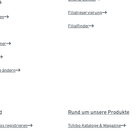
.
Filialreservierung
en
Filialfinder
ner
e ändern
d
Rund um unsere Produkte
os registrieren
Tchibo Kataloge & Magazine