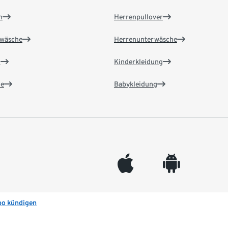
n
Herrenpullover
wäsche
Herrenunterwäsche
n
Kinderkleidung
e
Babykleidung
appleinc
android
bo kündigen