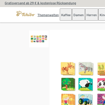
Gratisversand ab 29 € & kostenlose Rücksendung
Themenwelten
Kaffee
Damen
Herren
Kin