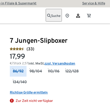
 in Filiale & Supermarkt
Service & Hilfe
Suche
7 Jungen-Slipboxer
(33)
17,99
€/Stück
2,57
inkl. MwSt.
zzgl. Versandkosten
86/92
98/104
110/116
122/128
134/140
Richtige Größe ermitteln
Zur Zeit nicht verfügbar