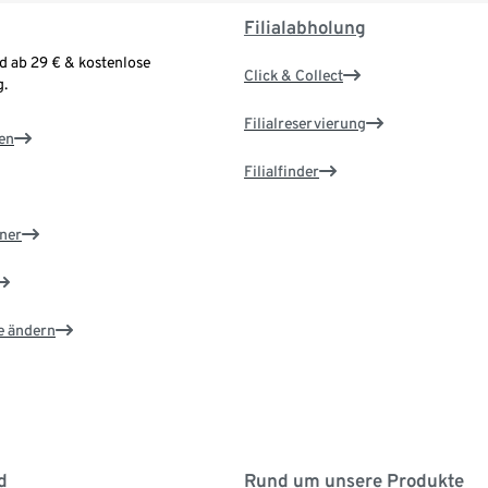
Filialabholung
d ab 29 € & kostenlose
Click & Collect
.
Filialreservierung
en
Filialfinder
ner
e ändern
d
Rund um unsere Produkte