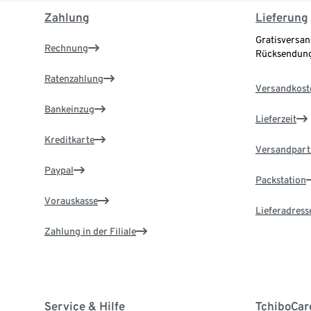
Zahlung
Lieferung
Gratisversan
Rechnung
Rücksendung
Ratenzahlung
Versandkost
Bankeinzug
Lieferzeit
Kreditkarte
Versandpart
Paypal
Packstation
Vorauskasse
Lieferadress
Zahlung in der Filiale
Service & Hilfe
TchiboCar