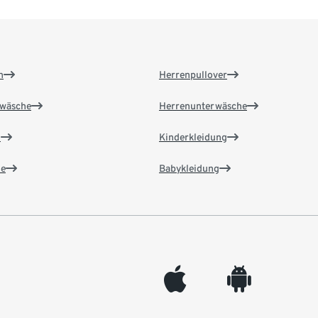
n
Herrenpullover
wäsche
Herrenunterwäsche
n
Kinderkleidung
e
Babykleidung
appleinc
android