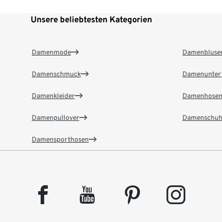
Unsere beliebtesten Kategorien
Damenmode
Damenbluse
Damenschmuck
Damenunter
Damenkleider
Damenhose
Damenpullover
Damenschuh
Damensporthosen
facebook
youtube
pinterest
instagram