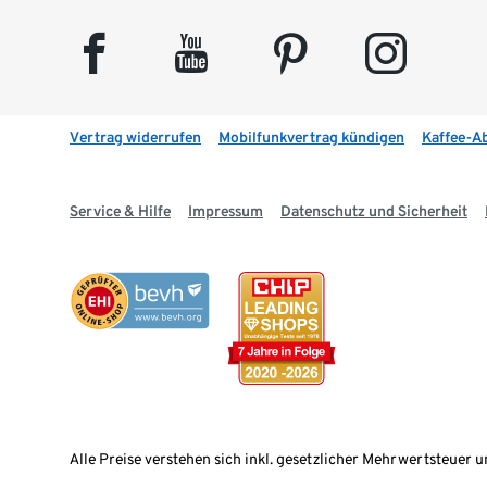
facebook
youtube
pinterest
instagram
Vertrag widerrufen
Mobilfunkvertrag kündigen
Kaffee-A
Service & Hilfe
Impressum
Datenschutz und Sicherheit
Alle Preise verstehen sich inkl. gesetzlicher Mehrwertsteuer u