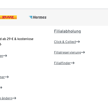
Filialabholung
d ab 29 € & kostenlose
Click & Collect
.
Filialreservierung
en
Filialfinder
ner
e ändern