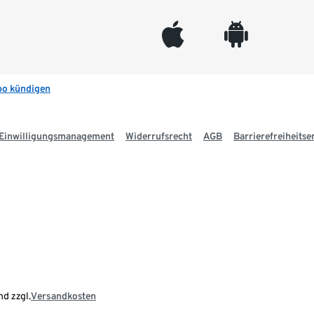
appleinc
android
bo kündigen
Einwilligungsmanagement
Widerrufsrecht
AGB
Barrierefreiheitse
nd zzgl.
Versandkosten