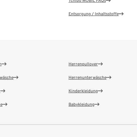
Tchibo MOBIL FAQs
Entsorgung / Inhaltsstoffe
n
Herrenpullover
wäsche
Herrenunterwäsche
n
Kinderkleidung
e
Babykleidung