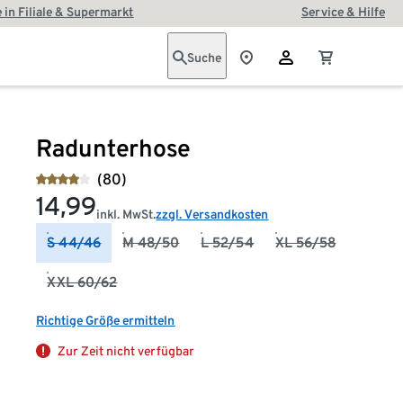
 in Filiale & Supermarkt
Service & Hilfe
Suche
Radunterhose
(80)
14,99
inkl. MwSt.
zzgl. Versandkosten
S 44/46
M 48/50
L 52/54
XL 56/58
XXL 60/62
Richtige Größe ermitteln
Zur Zeit nicht verfügbar