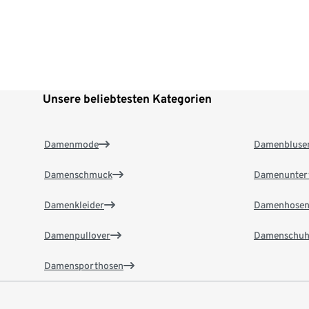
Unsere beliebtesten Kategorien
Damenmode
Damenbluse
Damenschmuck
Damenunter
Damenkleider
Damenhose
Damenpullover
Damenschuh
Damensporthosen