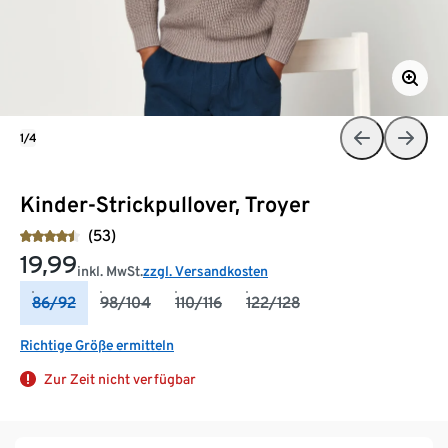
1/4
Kinder-Strickpullover, Troyer
(53)
19,99
inkl. MwSt.
zzgl. Versandkosten
86/92
98/104
110/116
122/128
Richtige Größe ermitteln
Zur Zeit nicht verfügbar