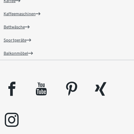
Kaffee
Kaffeemaschinen
Bettwäsche
Sportgeräte
Balkonmöbel
facebook
youtube
pinterest
xing
instagram