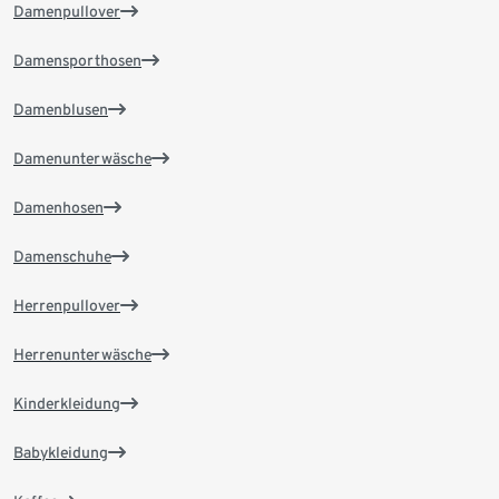
Damenpullover
Damensporthosen
Damenblusen
Damenunterwäsche
Damenhosen
Damenschuhe
Herrenpullover
Herrenunterwäsche
Kinderkleidung
Babykleidung