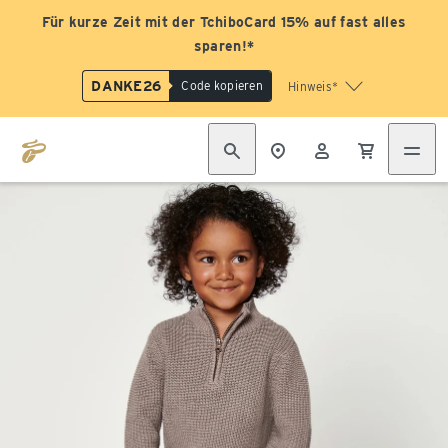
Für kurze Zeit mit der TchiboCard 15% auf fast alles
sparen!*
DANKE26
Code kopieren
Hinweis*