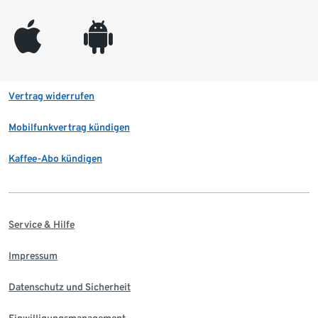
appleinc
android
Vertrag widerrufen
Mobilfunkvertrag kündigen
Kaffee-Abo kündigen
Service & Hilfe
Impressum
Datenschutz und Sicherheit