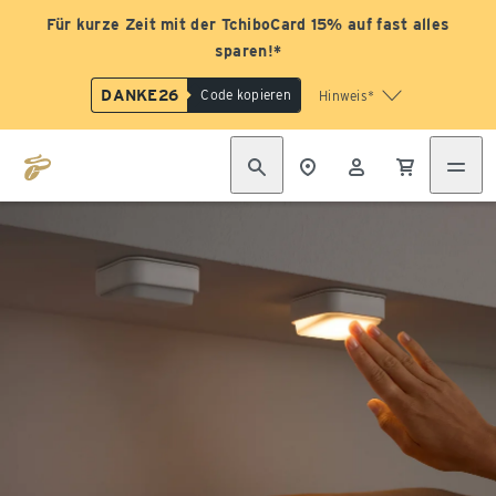
Für kurze Zeit mit der TchiboCard 15% auf fast alles
sparen!*
DANKE26
Code kopieren
Hinweis*