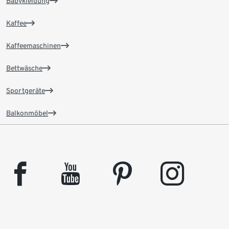
Babykleidung
Kaffee
Kaffeemaschinen
Bettwäsche
Sportgeräte
Balkonmöbel
facebook
youtube
pinterest
instagram