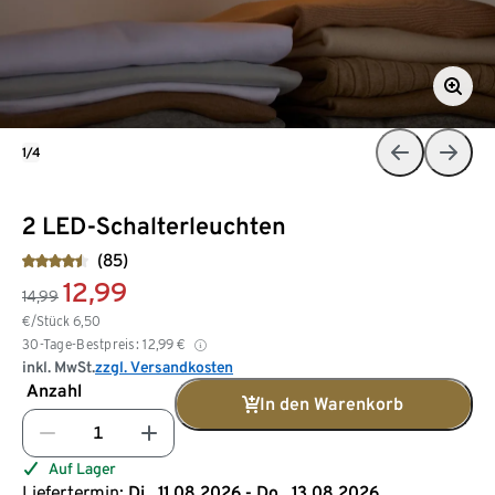
1/4
2 LED-Schalterleuchten
(85)
12,99
14,99
€/Stück
6,50
30-Tage-Bestpreis:
12,99
€
inkl. MwSt.
zzgl. Versandkosten
Anzahl
In den Warenkorb
Auf Lager
Liefertermin:
Di., 11.08.2026 - Do., 13.08.2026