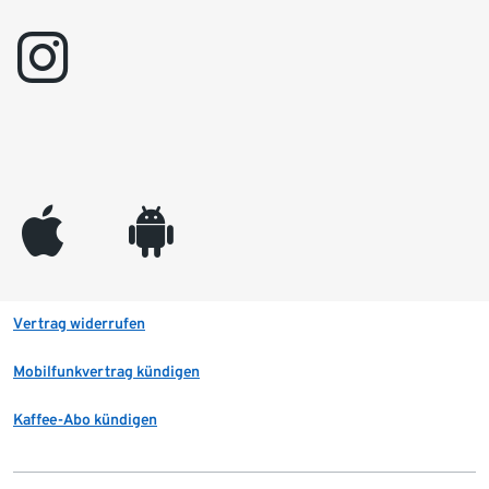
instagram
appleinc
android
Vertrag widerrufen
Mobilfunkvertrag kündigen
Kaffee-Abo kündigen