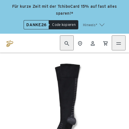
Für kurze Zeit mit der TchiboCard 15% auf fast alles
sparen!*
DANKE26
Code kopieren
Hinweis*