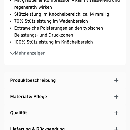
Mit gradueller Kompression – kann vitalisierend und
regenerativ wirken
Stützleistung im Knöchelbereich: ca. 14 mmHg
70% Stützleistung im Wadenbereich
Extraweiche Polsterungen an den typischen
Belastungs- und Druckzonen
100% Stützleistung im Knöchelbereich
Weich gepolsterte Sohle
Mehr anzeigen
Extraflache Zehennaht
Mit der Faser TACTEL®: hautsympathisch,
strapazierfähig und atmungsaktiv
LYCRA® ENERGIZE™ mit graduellem Druckverlauf
Produktbeschreibung
– kann das Gefühl von müden Beinen verringern
Material & Pflege
Qualität
Lieferung & Rücksendung