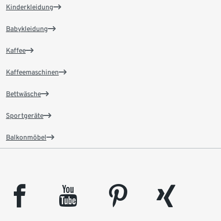
Kinderkleidung
Babykleidung
Kaffee
Kaffeemaschinen
Bettwäsche
Sportgeräte
Balkonmöbel
facebook
youtube
pinterest
xing