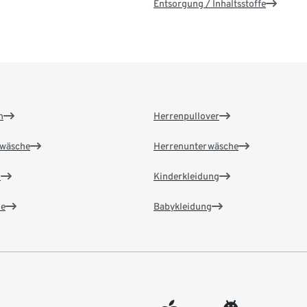
Entsorgung / Inhaltsstoffe
n
Herrenpullover
wäsche
Herrenunterwäsche
n
Kinderkleidung
e
Babykleidung