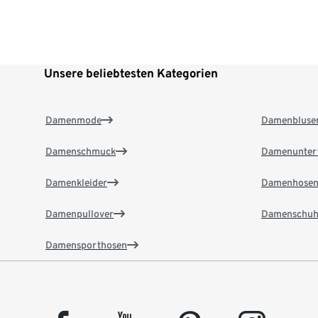
Unsere beliebtesten Kategorien
Damenmode
Damenbluse
Damenschmuck
Damenunter
Damenkleider
Damenhose
Damenpullover
Damenschuh
Damensporthosen