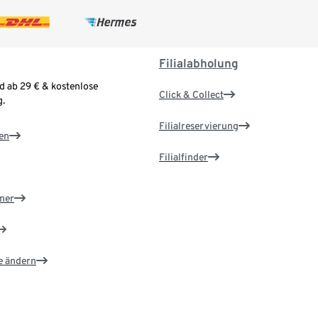
Filialabholung
d ab 29 € & kostenlose
Click & Collect
.
Filialreservierung
en
Filialfinder
ner
e ändern