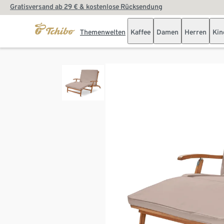
Gratisversand ab 29 € & kostenlose Rücksendung
Themenwelten
Kaffee
Damen
Herren
Kin