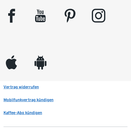
facebook
youtube
pinterest
instagram
appleinc
android
Vertrag widerrufen
Mobilfunkvertrag kündigen
Kaffee-Abo kündigen