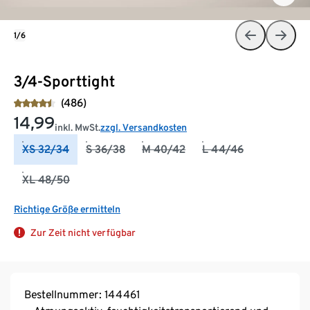
1/6
3/4-Sporttight
(486)
14,99
inkl. MwSt.
zzgl. Versandkosten
XS 32/34
S 36/38
M 40/42
L 44/46
XL 48/50
Richtige Größe ermitteln
Zur Zeit nicht verfügbar
Bestellnummer: 144461