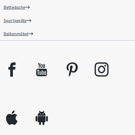
Bettwäsche
Sportgeräte
Balkonmöbel
facebook
youtube
pinterest
instagram
appleinc
android