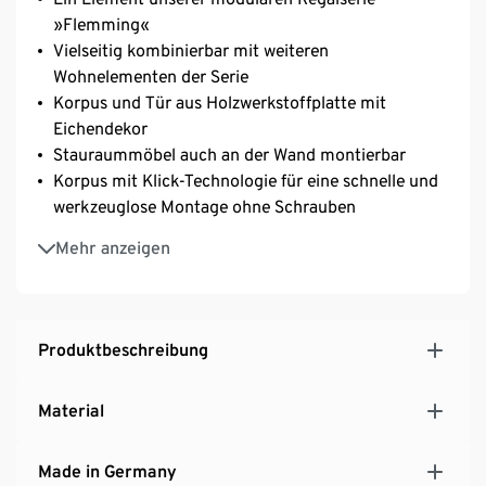
»Flemming«
Vielseitig kombinierbar mit weiteren
Wohnelementen der Serie
Korpus und Tür aus Holzwerkstoffplatte mit
Eichendekor
Stauraummöbel auch an der Wand montierbar
Korpus mit Klick-Technologie für eine schnelle und
werkzeuglose Montage ohne Schrauben
Tür mit Push-to-Open-Mechanismus
Mehr anzeigen
Inkl. höhenverstellbarer Bodenschoner
Inkl. selbstklebender Silikonspots und Metallplatte
zum Verbinden mehrerer Module
MADE IN GERMANY
Produktbeschreibung
Material
Made in Germany