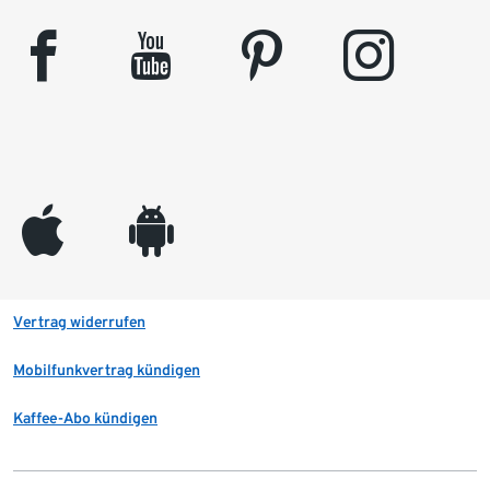
facebook
youtube
pinterest
instagram
appleinc
android
Vertrag widerrufen
Mobilfunkvertrag kündigen
Kaffee-Abo kündigen