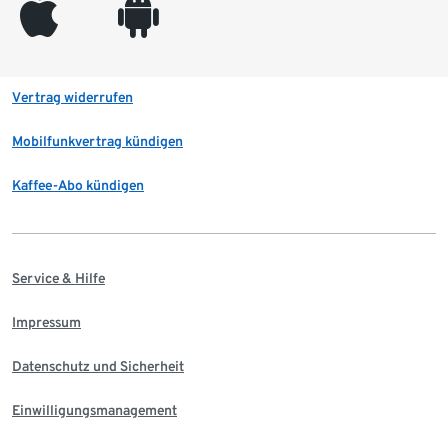
appleinc
android
Vertrag widerrufen
Mobilfunkvertrag kündigen
Kaffee-Abo kündigen
Service & Hilfe
Impressum
Datenschutz und Sicherheit
Einwilligungsmanagement