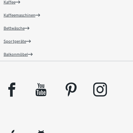
Kaffee
Kaffeemaschinen
Bettwäsche
Sportgeräte
Balkonmöbel
facebook
youtube
pinterest
instagram