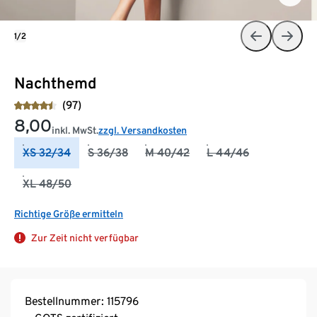
1/2
Nachthemd
(97)
8,00
inkl. MwSt.
zzgl. Versandkosten
XS 32/34
S 36/38
M 40/42
L 44/46
XL 48/50
Richtige Größe ermitteln
Zur Zeit nicht verfügbar
Bestellnummer: 115796