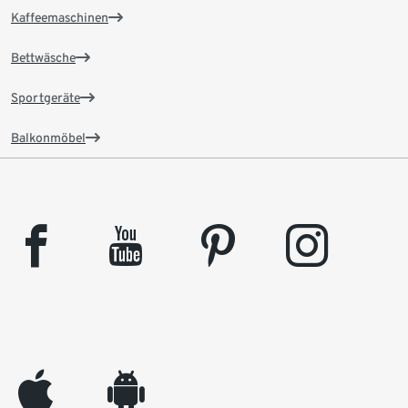
Kaffeemaschinen
Bettwäsche
Sportgeräte
Balkonmöbel
facebook
youtube
pinterest
instagram
appleinc
android