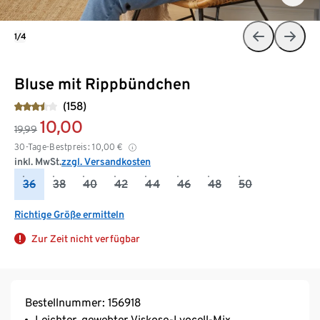
1/4
Bluse mit Rippbündchen
(158)
10,00
19,99
30-Tage-Bestpreis:
10,00
€
inkl. MwSt.
zzgl. Versandkosten
36
38
40
42
44
46
48
50
Richtige Größe ermitteln
Zur Zeit nicht verfügbar
Bestellnummer: 156918
Leichter, gewebter Viskose-Lyocell-Mix