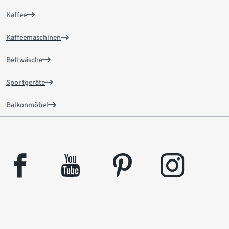
Kaffee
Kaffeemaschinen
Bettwäsche
Sportgeräte
Balkonmöbel
facebook
youtube
pinterest
instagram