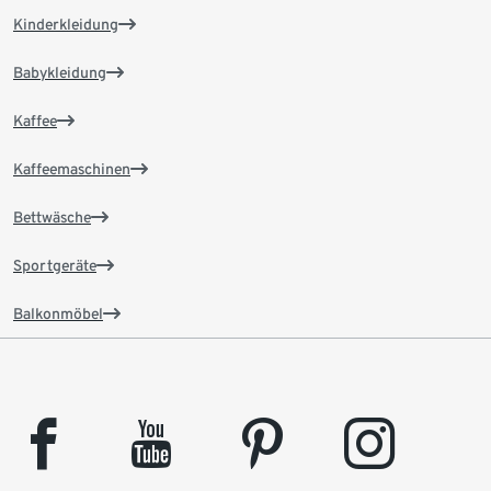
Kinderkleidung
Babykleidung
Kaffee
Kaffeemaschinen
Bettwäsche
Sportgeräte
Balkonmöbel
facebook
youtube
pinterest
instagram