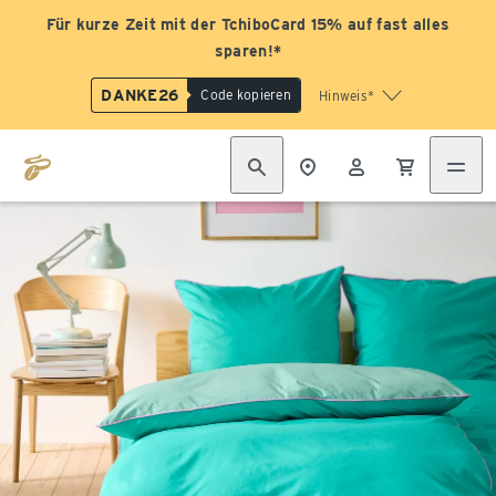
Für kurze Zeit mit der TchiboCard 15% auf fast alles
sparen!*
DANKE26
Code kopieren
Hinweis*