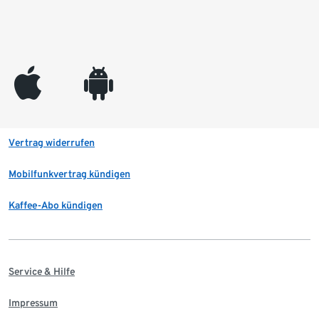
appleinc
android
Vertrag widerrufen
Mobilfunkvertrag kündigen
Kaffee-Abo kündigen
Service & Hilfe
Impressum