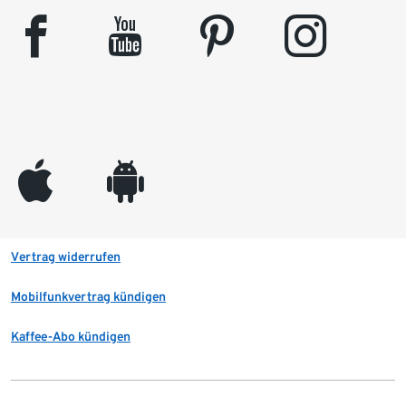
facebook
youtube
pinterest
instagram
appleinc
android
Vertrag widerrufen
Mobilfunkvertrag kündigen
Kaffee-Abo kündigen