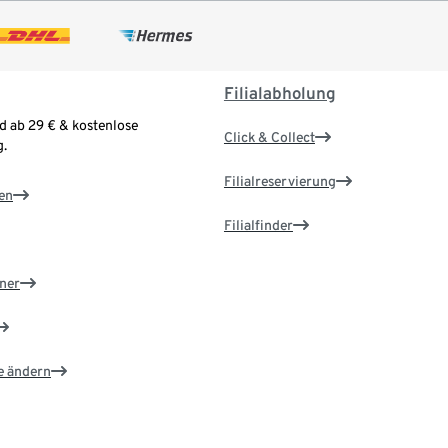
Filialabholung
d ab 29 € & kostenlose
Click & Collect
.
Filialreservierung
en
Filialfinder
ner
e ändern