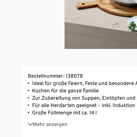
Bestellnummer: 138078
Ideal für große Feiern, Feste und besondere 
Kochen für die ganze Familie
Zur Zubereitung von Suppen, Eintöpfen und
Für alle Herdarten geeignet – inkl. Induktion
Große Füllmenge mit ca. 14 l
Mit Edelstahl-Deckel – lange Haltbarkeit un
Mehr anzeigen
Dosierhilfe mit innenliegender Skalierung bis 
Inkl. Gebrauchsanweisung und Rezeptvorsch