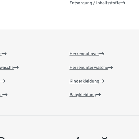
Entsorgung / Inhaltsstoffe
n
Herrenpullover
wäsche
Herrenunterwäsche
n
Kinderkleidung
e
Babykleidung