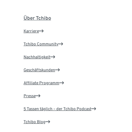
Über Tchibo
Karriere
Tchibo Community
Nachhaltigkeit
Geschäftskunden
Affiliate Programm
Presse
5 Tassen täglich – der Tchibo Podcast
Tchibo Blog