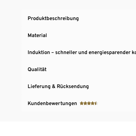
Spülmaschinengeeignet
Messbecher und Topf in einem
Produktbeschreibung
Suppentopf mit Griffen
Auch für Großküchen und Gastronomie geei
Material
Induktion – schneller und energiesparender 
Qualität
Lieferung & Rücksendung
Kundenbewertungen