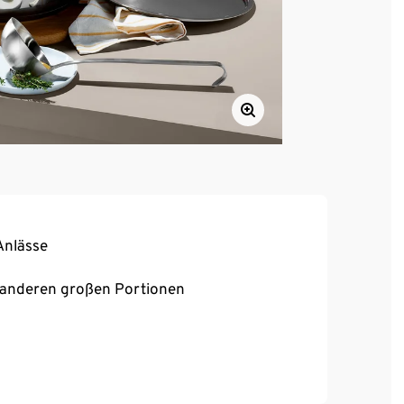
Anlässe
 anderen großen Portionen
d besonders hygienisch
12 l
lag