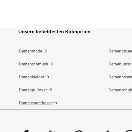
Unsere beliebtesten Kategorien
Damenmode
Damenbluse
Damenschmuck
Damenunter
Damenkleider
Damenhose
Damenpullover
Damenschuh
Damensporthosen