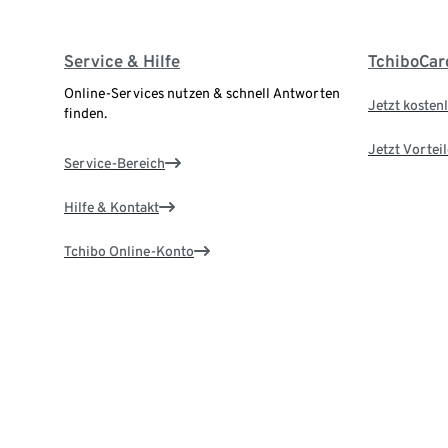
Service & Hilfe
TchiboCar
Online-Services nutzen & schnell Antworten
Jetzt kostenl
finden.
Jetzt Vortei
Service-Bereich
Hilfe & Kontakt
Tchibo Online-Konto