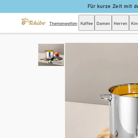
Für kurze Zeit mit d
Themenwelten
Kaffee
Damen
Herren
Kin