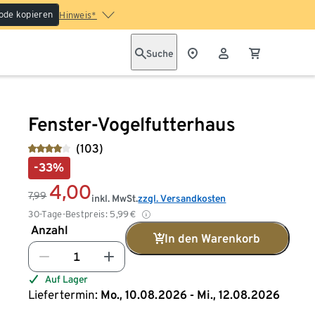
ode kopieren
Hinweis*
Suche
Fenster-Vogelfutterhaus
(103)
-33%
4,00
7,99
inkl. MwSt.
zzgl. Versandkosten
30-Tage-Bestpreis:
5,99
€
Anzahl
In den Warenkorb
Auf Lager
Liefertermin:
Mo., 10.08.2026 - Mi., 12.08.2026