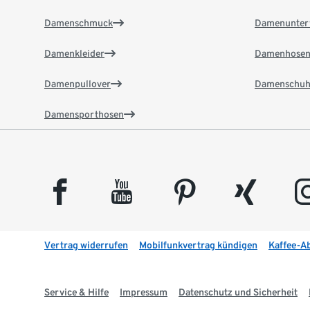
Damenschmuck
Damenunter
Damenkleider
Damenhose
Damenpullover
Damenschuh
Damensporthosen
facebook
youtube
pinterest
xing
insta
Vertrag widerrufen
Mobilfunkvertrag kündigen
Kaffee-A
Service & Hilfe
Impressum
Datenschutz und Sicherheit