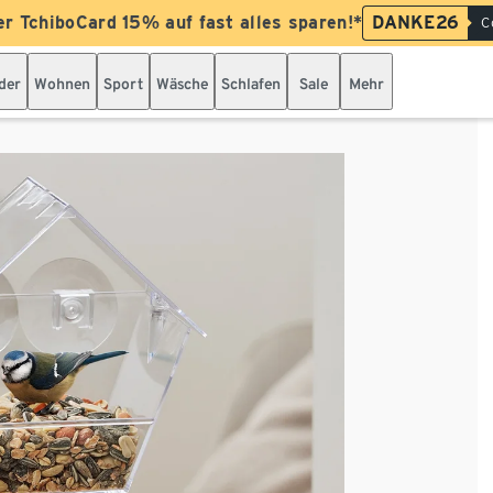
er TchiboCard 15% auf fast alles sparen!*
DANKE26
C
der
Wohnen
Sport
Wäsche
Schlafen
Sale
Mehr