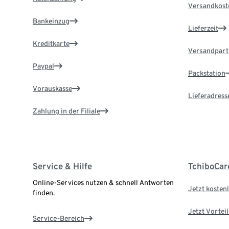
Versandkost
Bankeinzug
Lieferzeit
Kreditkarte
Versandpart
Paypal
Packstation
Vorauskasse
Lieferadress
Zahlung in der Filiale
Service & Hilfe
TchiboCar
Online-Services nutzen & schnell Antworten
Jetzt kostenl
finden.
Jetzt Vortei
Service-Bereich