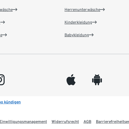
wäsche
Herrenunterwäsche
n
Kinderkleidung
e
Babykleidung
gram
appleinc
android
bo kündigen
Einwilligungsmanagement
Widerrufsrecht
AGB
Barrierefreiheitse