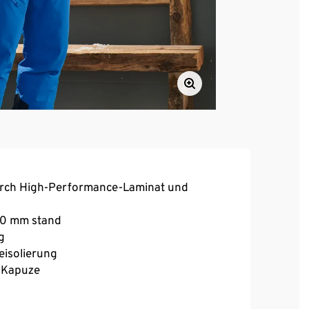
urch High-Performance-Laminat und
000 mm stand
g
eisolierung
 Kapuze
wärmendem Fleecefutter
ender Gummierung und Druckknöpfen zur