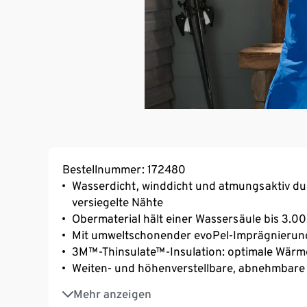
Bestellnummer: 172480
Wasserdicht, winddicht und atmungsaktiv d
versiegelte Nähte
Obermaterial hält einer Wassersäule bis 3.
Mit umweltschonender evoPel-Imprägnierun
3M™-Thinsulate™-Insulation: optimale Wärm
Weiten- und höhenverstellbare, abnehmbare
Stehkragen und Rückenpartie mit weichem, 
Mehr anzeigen
Wasserdichter Schneefang mit rutschhemm