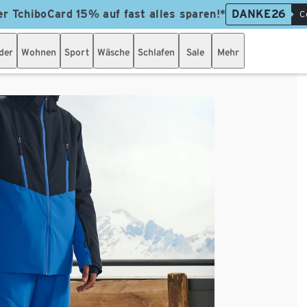
er TchiboCard 15% auf fast alles sparen!*
DANKE26
C
der
Wohnen
Sport
Wäsche
Schlafen
Sale
Mehr