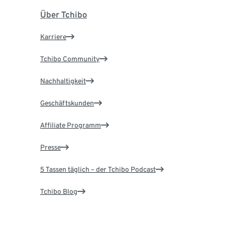
Über Tchibo
Karriere
Tchibo Community
Nachhaltigkeit
Geschäftskunden
Affiliate Programm
Presse
5 Tassen täglich – der Tchibo Podcast
Tchibo Blog