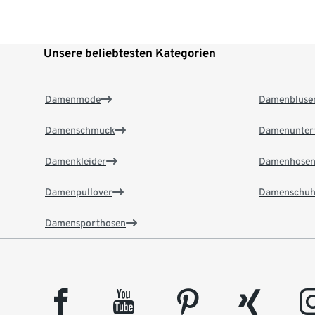
Unsere beliebtesten Kategorien
Damenmode
Damenbluse
Damenschmuck
Damenunter
Damenkleider
Damenhose
Damenpullover
Damenschuh
Damensporthosen
facebook
youtube
pinterest
xing
insta