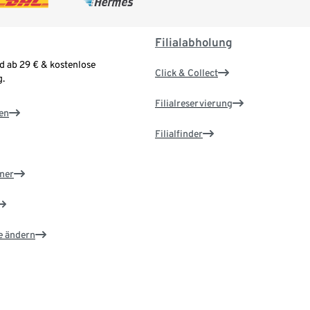
Filialabholung
d ab 29 € & kostenlose
Click & Collect
.
Filialreservierung
en
Filialfinder
ner
e ändern