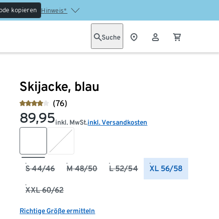
ode kopieren
Hinweis*
Suche
Skijacke, blau
(76)
89,95
inkl. MwSt.
inkl. Versandkosten
S 44/46
M 48/50
L 52/54
XL 56/58
XXL 60/62
Richtige Größe ermitteln