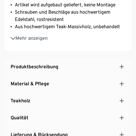
Artikel wird aufgebaut geliefert, keine Montage
Schrauben und Beschläge aus hochwertigem
Edelstahl, rostresistent
Aus hochwertigem Teak-Massivholz, unbehandelt
UV- und witterungsbeständig
Mehr anzeigen
Ein Element aus unserer Premium-Teak-Serie
Hinweis: Passende Hochlehner-Auflagen in unserem
Sortiment (Bst. Nr. 213068, 213070)
Produktbeschreibung
Material & Pflege
Teakholz
Qualität
Lieferung & Rücksendung