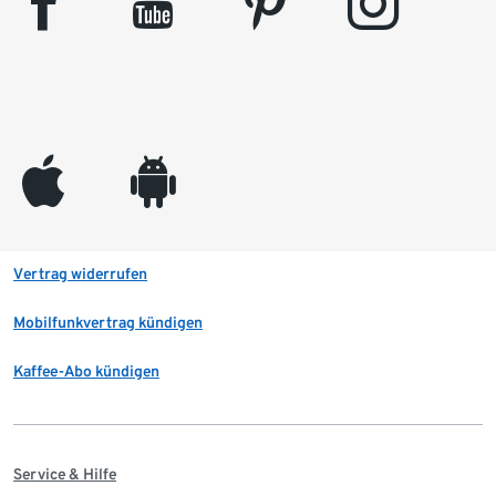
facebook
youtube
pinterest
instagram
appleinc
android
Vertrag widerrufen
Mobilfunkvertrag kündigen
Kaffee-Abo kündigen
Service & Hilfe