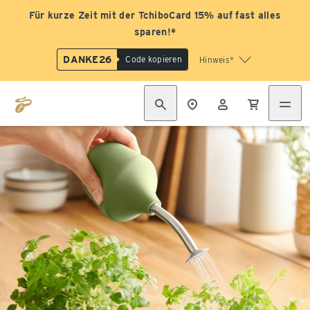
Für kurze Zeit mit der TchiboCard 15% auf fast alles
sparen!*
DANKE26
Code kopieren
Hinweis*