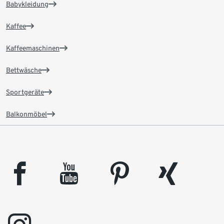
Babykleidung
Kaffee
Kaffeemaschinen
Bettwäsche
Sportgeräte
Balkonmöbel
facebook
youtube
pinterest
xing