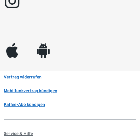
instagram
appleinc
android
Vertrag widerrufen
Mobilfunkvertrag kündigen
Kaffee-Abo kündigen
Service & Hilfe