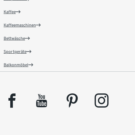
Kaffee
Kaffeemaschinen
Bettwäsche
Sportgeräte
Balkonmöbel
facebook
youtube
pinterest
instagram