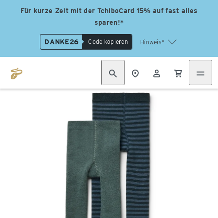
Für kurze Zeit mit der TchiboCard 15% auf fast alles
sparen!*
DANKE26
Code kopieren
Hinweis*