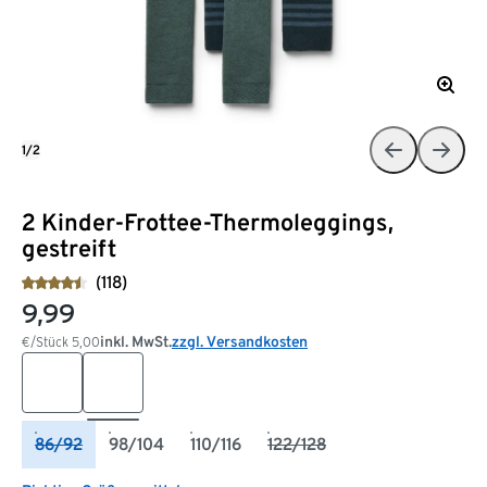
1/2
2 Kinder-Frottee-Thermoleggings,
gestreift
(118)
9,99
inkl. MwSt.
zzgl. Versandkosten
€/Stück
5,00
86/92
98/104
110/116
122/128