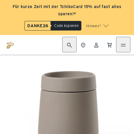
Für kurze Zeit mit der TchiboCard 15% auf fast alles
sparen!*
DANKE26
Code kopieren
Hinweis*