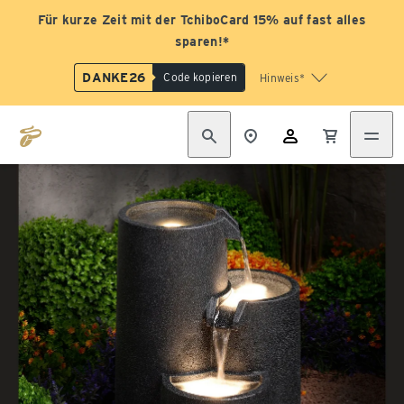
Für kurze Zeit mit der TchiboCard 15% auf fast alles
sparen!*
DANKE26
Code kopieren
Hinweis*